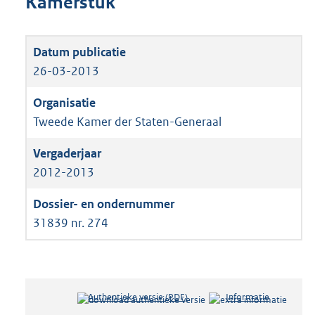
Kamerstuk
26-03-2013
Tweede Kamer der Staten-Generaal
2012-2013
31839 nr. 274
Authentieke versie (PDF)
b
Informatie
e