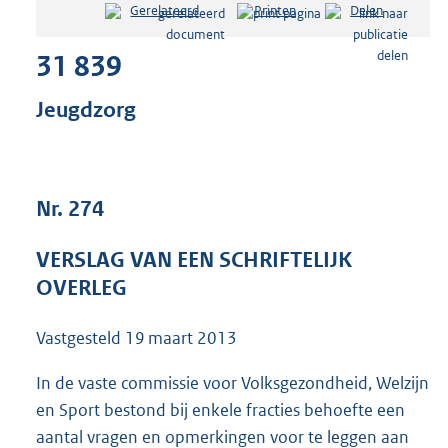
Gerelateerd
Printen
Delen
s
t
31 839
a
n
d
Jeugdzorg
s
g
r
o
Nr. 274
o
t
t
VERSLAG VAN EEN SCHRIFTELIJK
e
OVERLEG
:
2
1
Vastgesteld
19 maart 2013
4
K
In de vaste commissie voor Volksgezondheid, Welzijn
b
en Sport bestond bij enkele fracties behoefte een
aantal vragen en opmerkingen voor te leggen aan