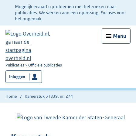
Ter
Mogelijk ervaart u problemen met het zoeken naar
informatie:
publicaties. We werken aan een oplossing. Excuses voor
het ongemak.
Menu
U
Publicaties
Officiële publicaties
bent
Inloggen
nu
hier:
Home
Kamerstuk 31839, nr. 274