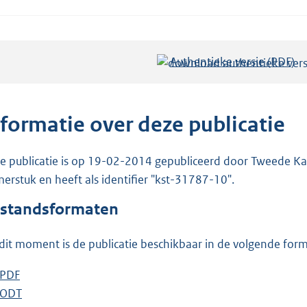
Authentieke versie (PDF)
b
e
s
t
nformatie over deze publicatie
a
n
e publicatie is op 19-02-2014 gepubliceerd door Tweede Kam
d
erstuk en heeft als identifier "kst-31787-10".
s
standsformaten
g
r
dit moment is de publicatie beschikbaar in de volgende for
o
o
D
PDF
b
t
o
D
ODT
e
b
t