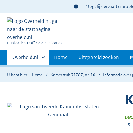
Ter
Mogelijk ervaart u prob
informatie:
U
Publicaties
Officiële publicaties
bent
Primaire
nu
Andere
Overheid.nl
Home
Uitgebreid zoeken
M
hier:
sites
navigatie
binnen
U bent hier:
Home
Kamerstuk 31787, nr. 10
Informatie over 
K
Dat
19