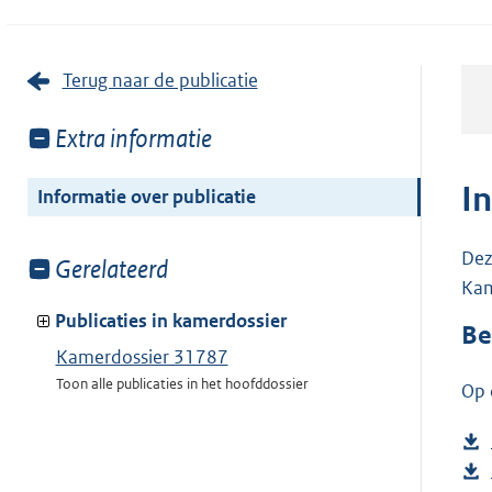
Terug naar de publicatie
Toon
Extra informatie
meer
van:
I
Informatie over publicatie
Dez
Toon
Gerelateerd
Kam
meer
van:
Publicaties in kamerdossier
Be
Kamerdossier 31787
Toon alle publicaties in het hoofddossier
Op 