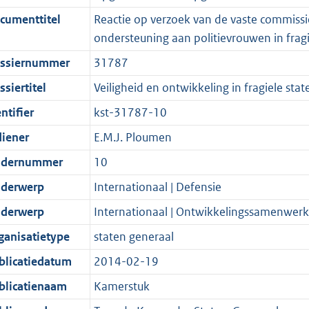
r
g
n
i
e
i
b
K
5
6
cumenttitel
Reactie op verzoek van de vaste commiss
o
r
f
n
i
e
b
K
K
ondersteuning aan politievrouwen in fragi
o
o
o
f
n
i
b
b
ssiernummer
31787
t
o
r
o
f
n
t
t
m
r
o
f
siertitel
Veiligheid en ontwikkeling in fragiele stat
e
t
a
m
r
o
ntifier
kst-31787-10
:
e
a
a
m
r
diener
E.M.J. Ploumen
2
:
t
a
a
m
K
2
t
a
a
dernummer
10
b
K
t
a
derwerp
Internationaal | Defensie
b
t
derwerp
Internationaal | Ontwikkelingssamenwerk
ganisatietype
staten generaal
blicatiedatum
2014-02-19
blicatienaam
Kamerstuk