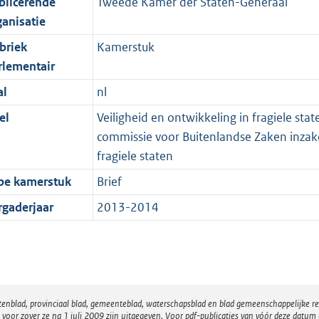
blicerende
Tweede Kamer der Staten-Generaal
ganisatie
briek
Kamerstuk
rlementair
al
nl
el
Veiligheid en ontwikkeling in fragiele stat
commissie voor Buitenlandse Zaken inzak
fragiele staten
pe kamerstuk
Brief
rgaderjaar
2013-2014
atenblad, provinciaal blad, gemeenteblad, waterschapsblad en blad gemeenschappelijke 
 zover ze na 1 juli 2009 zijn uitgegeven. Voor pdf-publicaties van vóór deze datum g