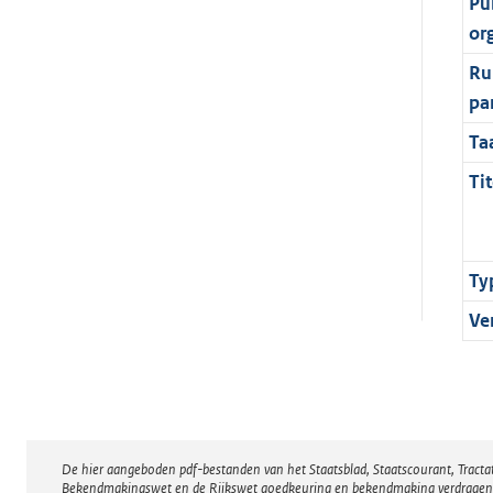
Pu
or
Ru
pa
Ta
Tit
Ty
Ve
De hier aangeboden pdf-bestanden van het Staatsblad, Staatscourant, Tract
Disclaimer
Bekendmakingswet en de Rijkswet goedkeuring en bekendmaking verdragen voor