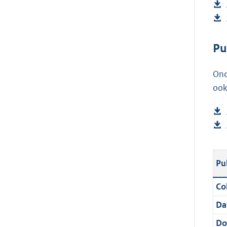
Pu
Ond
ook
Pu
Col
Da
Do