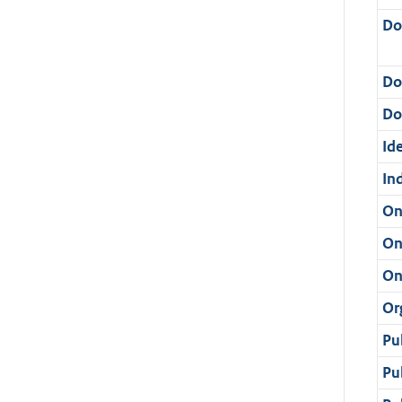
Do
Do
Dos
Ide
In
On
On
On
Or
Pu
Pu