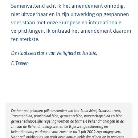
Samenvattend acht ik het amendement onnodig,
niet uitvoerbaar en in zijn uitwerking op gespannen
voet staan met onze Europese en internationale
verplichtingen. Ik ontraad het amendement daarom
ten sterkste.
De staatssecretaris van Veiligheid en Justitie,
F.
Teeven
Disclaimer
De hier aangeboden pdf-bestanden van het Staatsblad, Staatscourant,
Tractatenblad, provinciaal blad, gemeenteblad, waterschapsblad en blad
gemeenschappelijke regeling vormen de formele bekendmakingen in de
zin van de Bekendmakingswet en de Rijkswet goedkeuring en
bekendmaking verdragen voor zover ze na 1 juli 2009 zijn uitgegeven.
Voor pdf-publicaties van vóór deze datum geldt dat alleen de in papieren