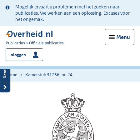
Ter
Mogelijk ervaart u problemen met het zoeken naar
informatie:
publicaties. We werken aan een oplossing. Excuses voor
het ongemak.
Menu
U
Publicaties
Officiële publicaties
bent
Inloggen
nu
hier:
Home
Kamerstuk 31766, nr. 24