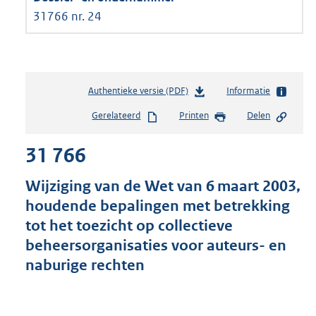
31766 nr. 24
Authentieke versie (PDF)
b
Informatie
e
Gerelateerd
Printen
Delen
s
t
31 766
a
n
d
Wijziging van de Wet van 6 maart 2003,
s
houdende bepalingen met betrekking
g
tot het toezicht op collectieve
r
o
beheersorganisaties voor auteurs- en
o
naburige rechten
t
t
e
: