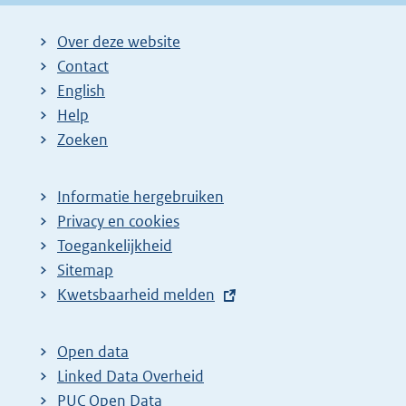
Over deze website
Contact
English
Help
Zoeken
Informatie hergebruiken
Privacy en cookies
Toegankelijkheid
Sitemap
E
Kwetsbaarheid melden
x
t
Open data
e
Linked Data Overheid
r
PUC Open Data