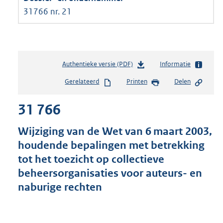
31766 nr. 21
Authentieke versie (PDF)
b
Informatie
e
Gerelateerd
Printen
Delen
s
t
31 766
a
n
d
Wijziging van de Wet van 6 maart 2003,
s
houdende bepalingen met betrekking
g
tot het toezicht op collectieve
r
o
beheersorganisaties voor auteurs- en
o
naburige rechten
t
t
e
: