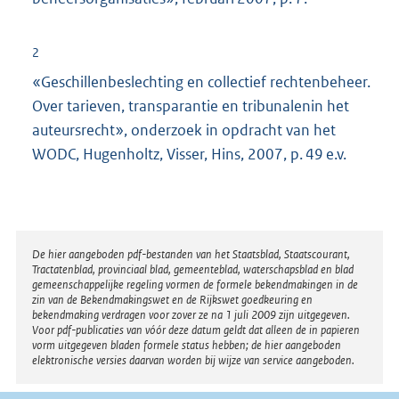
2
«Geschillenbeslechting en collectief rechtenbeheer.
Over tarieven, transparantie en tribunalenin het
auteursrecht», onderzoek in opdracht van het
WODC, Hugenholtz, Visser, Hins, 2007, p. 49 e.v.
Disclaimer
De hier aangeboden pdf-bestanden van het Staatsblad, Staatscourant,
Tractatenblad, provinciaal blad, gemeenteblad, waterschapsblad en blad
gemeenschappelijke regeling vormen de formele bekendmakingen in de
zin van de Bekendmakingswet en de Rijkswet goedkeuring en
bekendmaking verdragen voor zover ze na 1 juli 2009 zijn uitgegeven.
Voor pdf-publicaties van vóór deze datum geldt dat alleen de in papieren
vorm uitgegeven bladen formele status hebben; de hier aangeboden
elektronische versies daarvan worden bij wijze van service aangeboden.