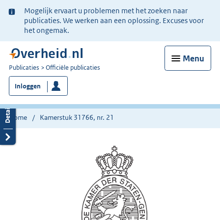
Ter
Mogelijk ervaart u problemen met het zoeken naar
informatie:
publicaties. We werken aan een oplossing. Excuses voor
het ongemak.
Menu
U
Publicaties
Officiële publicaties
bent
Inloggen
nu
hier:
Home
Kamerstuk 31766, nr. 21