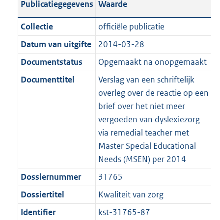
Publicatiegegevens
Waarde
a
t
t
a
c
i
:
e
t
t
n
a
i
t
a
c
5
:
e
t
Collectie
officiële publicatie
d
n
e
i
t
a
9
1
:
e
Datum van uitgifte
2014-03-28
s
d
i
e
i
t
K
2
2
:
g
s
Documentstatus
Opgemaakt na onopgemaakt
n
i
e
i
b
K
9
8
r
g
f
n
i
e
b
K
K
Documenttitel
Verslag van een schriftelijk
o
r
o
f
n
i
b
b
overleg over de reactie op een
o
o
r
o
f
n
brief over het niet meer
t
o
m
r
o
f
vergoeden van dyslexiezorg
t
t
a
m
r
o
via remedial teacher met
e
t
a
a
m
r
Master Special Educational
:
e
t
a
a
m
Needs (MSEN) per 2014
2
:
t
a
a
Dossiernummer
31765
K
2
t
a
b
K
Dossiertitel
Kwaliteit van zorg
t
b
Identifier
kst-31765-87