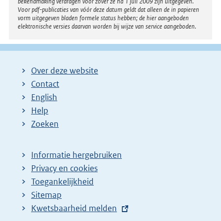
bekendmaking verdragen voor zover ze na 1 juli 2009 zijn uitgegeven.
Voor pdf-publicaties van vóór deze datum geldt dat alleen de in papieren
vorm uitgegeven bladen formele status hebben; de hier aangeboden
elektronische versies daarvan worden bij wijze van service aangeboden.
Over deze website
Contact
English
Help
Zoeken
Informatie hergebruiken
Privacy en cookies
Toegankelijkheid
Sitemap
E
Kwetsbaarheid melden