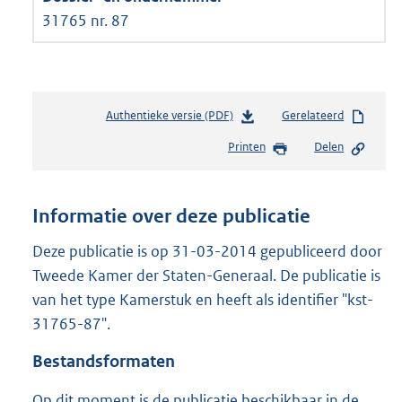
31765 nr. 87
Authentieke versie (PDF)
b
Gerelateerd
e
Printen
Delen
s
t
a
n
Informatie over deze publicatie
d
s
Deze publicatie is op 31-03-2014 gepubliceerd door
g
Tweede Kamer der Staten-Generaal. De publicatie is
r
van het type Kamerstuk en heeft als identifier "kst-
o
31765-87".
o
t
Bestandsformaten
t
e
Op dit moment is de publicatie beschikbaar in de
: