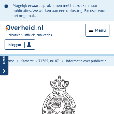
Ter
Mogelijk ervaart u problemen met het zoeken naar
informatie:
publicaties. We werken aan een oplossing. Excuses voor
het ongemak.
Menu
U
Publicaties
Officiële publicaties
bent
Inloggen
nu
hier:
Home
Kamerstuk 31765, nr. 87
Informatie over publicatie