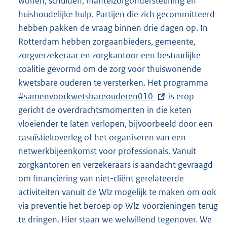
wonen, schulden, mantelzorgondersteuning en
huishoudelijke hulp. Partijen die zich gecommitteerd
hebben pakken de vraag binnen drie dagen op. In
Rotterdam hebben zorgaanbieders, gemeente,
zorgverzekeraar en zorgkantoor een bestuurlijke
coalitie gevormd om de zorg voor thuiswonende
kwetsbare ouderen te versterken. Het programma
E
#samenvoorkwetsbareouderen010
is erop
x
gericht de overdrachtsmomenten in die keten
t
vloeiender te laten verlopen, bijvoorbeeld door een
e
casuïstiekoverleg of het organiseren van een
r
netwerkbijeenkomst voor professionals. Vanuit
n
zorgkantoren en verzekeraars is aandacht gevraagd
e
om financiering van niet-cliënt gerelateerde
l
activiteiten vanuit de Wlz mogelijk te maken om ook
i
via preventie het beroep op Wlz-voorzieningen terug
n
te dringen. Hier staan we welwillend tegenover. We
k