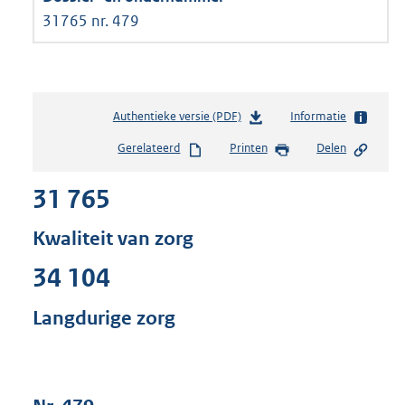
31765 nr. 479
Authentieke versie (PDF)
b
Informatie
e
Gerelateerd
Printen
Delen
s
t
31 765
a
n
d
Kwaliteit van zorg
s
g
34 104
r
o
Langdurige zorg
o
t
t
e
: