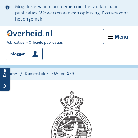
Ter
Mogelijk ervaart u problemen met het zoeken naar
informatie:
publicaties. We werken aan een oplossing. Excuses voor
het ongemak.
Menu
U
Publicaties
Officiële publicaties
bent
Inloggen
nu
hier:
Home
Kamerstuk 31765, nr. 479