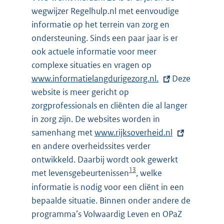
wegwijzer Regelhulp.nl met eenvoudige
informatie op het terrein van zorg en
ondersteuning. Sinds een paar jaar is er
ook actuele informatie voor meer
complexe situaties en vragen op
E
www.informatielangdurigezorg.nl.
x
Deze
website is meer gericht op
t
zorgprofessionals en cliënten die al langer
e
in zorg zijn. De websites worden in
r
samenhang met
E
www.rijksoverheid.nl
n
en andere overheidssites verder
x
e
ontwikkeld. Daarbij wordt ook gewerkt
t
l
13
met levensgebeurtenissen
e
, welke
i
r
n
informatie is nodig voor een cliënt in een
n
k
bepaalde situatie. Binnen onder andere de
e
:
programma’s Volwaardig Leven en OPaZ