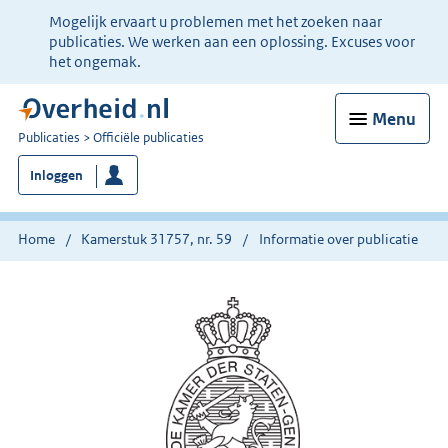
Ter
Mogelijk ervaart u problemen met het zoeken naar
informatie:
publicaties. We werken aan een oplossing. Excuses voor
het ongemak.
Menu
U
Publicaties
Officiële publicaties
bent
Inloggen
nu
hier:
Home
Kamerstuk 31757, nr. 59
Informatie over publicatie