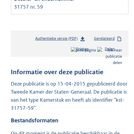
31757 nr. 59
Authentieke versie (PDF)
b
Gerelateerd
e
Printen
Delen
s
t
a
n
Informatie over deze publicatie
d
s
Deze publicatie is op 15-04-2015 gepubliceerd door
g
Tweede Kamer der Staten-Generaal. De publicatie is
r
van het type Kamerstuk en heeft als identifier "kst-
o
31757-59".
o
t
Bestandsformaten
t
e
Op dit moment is de publicatie beschikbaar in de
: