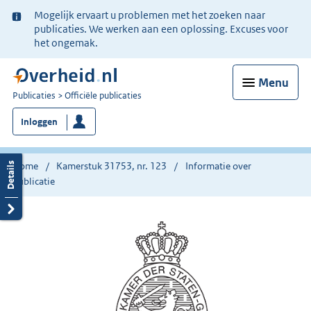
Ter
Mogelijk ervaart u problemen met het zoeken naar
informatie:
publicaties. We werken aan een oplossing. Excuses voor
het ongemak.
Menu
U
Publicaties
Officiële publicaties
bent
Inloggen
nu
hier:
Home
Kamerstuk 31753, nr. 123
Informatie over
publicatie