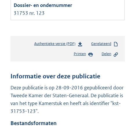
31753 nr. 123
Authentieke versie (PDF)
b
Gerelateerd
e
Printen
Delen
s
t
a
n
Informatie over deze publicatie
d
s
Deze publicatie is op 28-09-2016 gepubliceerd door
g
Tweede Kamer der Staten-Generaal. De publicatie is
r
van het type Kamerstuk en heeft als identifier "kst-
o
31753-123".
o
t
Bestandsformaten
t
e