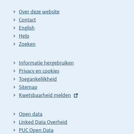
Over deze website
Contact
English
Help
Zoeken
Informatie hergebruiken
Privacy en cookies
Toegankelijkheid
Sitemap
E
Kwetsbaarheid melden
x
t
Open data
e
Linked Data Overheid
r
PUC Open Data