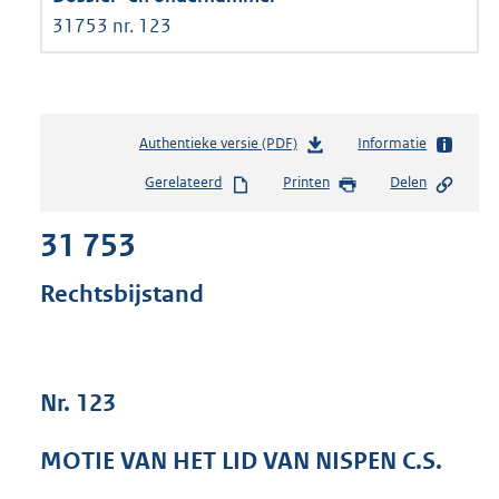
31753 nr. 123
Authentieke versie (PDF)
b
Informatie
e
Gerelateerd
Printen
Delen
s
t
31 753
a
n
d
Rechtsbijstand
s
g
r
o
Nr. 123
o
t
t
MOTIE VAN HET LID VAN NISPEN C.S.
e
: