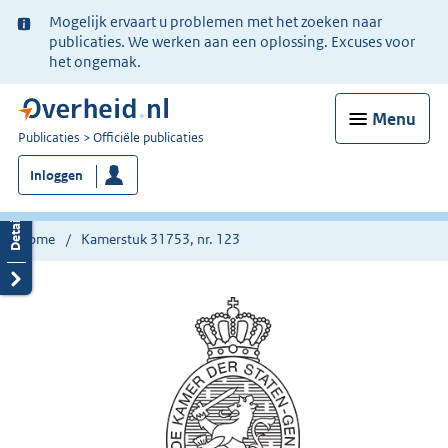
Ter
Mogelijk ervaart u problemen met het zoeken naar
informatie:
publicaties. We werken aan een oplossing. Excuses voor
het ongemak.
Menu
U
Publicaties
Officiële publicaties
bent
Inloggen
nu
hier:
Home
Kamerstuk 31753, nr. 123