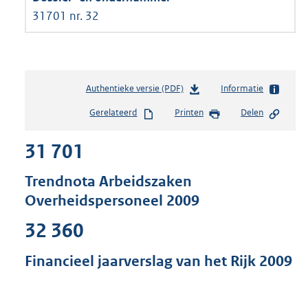
31701 nr. 32
Authentieke versie (PDF)
b
Informatie
e
Gerelateerd
Printen
Delen
s
t
31 701
a
n
d
Trendnota Arbeidszaken
s
Overheidspersoneel 2009
g
r
32 360
o
o
Financieel jaarverslag van het Rijk 2009
t
t
e
: