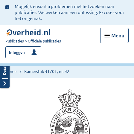
Ter
Mogelijk ervaart u problemen met het zoeken naar
informatie:
publicaties. We werken aan een oplossing. Excuses voor
het ongemak.
Menu
U
Publicaties
Officiële publicaties
bent
Inloggen
nu
hier:
Home
Kamerstuk 31701, nr. 32