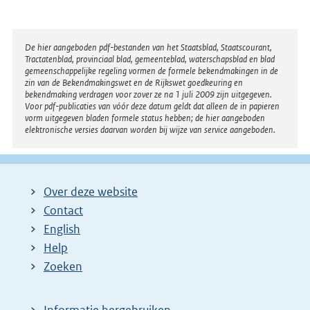
Disclaimer
De hier aangeboden pdf-bestanden van het Staatsblad, Staatscourant,
Tractatenblad, provinciaal blad, gemeenteblad, waterschapsblad en blad
gemeenschappelijke regeling vormen de formele bekendmakingen in de
zin van de Bekendmakingswet en de Rijkswet goedkeuring en
bekendmaking verdragen voor zover ze na 1 juli 2009 zijn uitgegeven.
Voor pdf-publicaties van vóór deze datum geldt dat alleen de in papieren
vorm uitgegeven bladen formele status hebben; de hier aangeboden
elektronische versies daarvan worden bij wijze van service aangeboden.
Over deze website
Contact
English
Help
Zoeken
Informatie hergebruiken