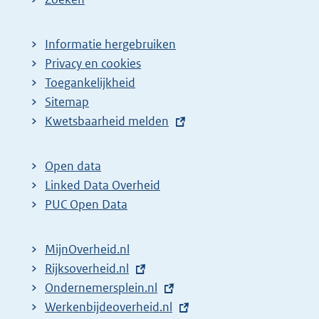
Informatie hergebruiken
Privacy en cookies
Toegankelijkheid
Sitemap
E
Kwetsbaarheid melden
x
t
Open data
e
Linked Data Overheid
r
PUC Open Data
n
e
MijnOverheid.nl
l
E
Rijksoverheid.nl
i
x
E
Ondernemersplein.nl
n
t
x
E
Werkenbijdeoverheid.nl
k