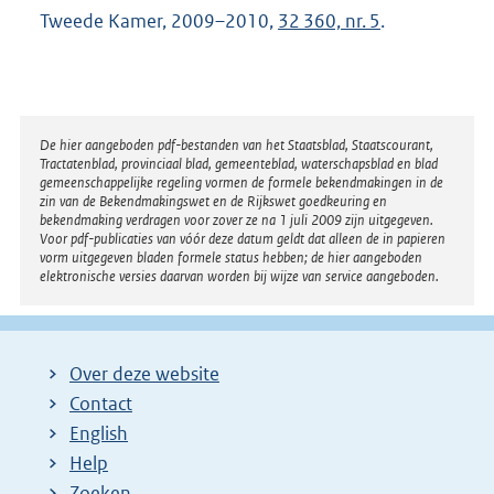
Tweede Kamer, 2009–2010,
32 360, nr. 5
.
Disclaimer
De hier aangeboden pdf-bestanden van het Staatsblad, Staatscourant,
Tractatenblad, provinciaal blad, gemeenteblad, waterschapsblad en blad
gemeenschappelijke regeling vormen de formele bekendmakingen in de
zin van de Bekendmakingswet en de Rijkswet goedkeuring en
bekendmaking verdragen voor zover ze na 1 juli 2009 zijn uitgegeven.
Voor pdf-publicaties van vóór deze datum geldt dat alleen de in papieren
vorm uitgegeven bladen formele status hebben; de hier aangeboden
elektronische versies daarvan worden bij wijze van service aangeboden.
Over deze website
Contact
English
Help
Zoeken