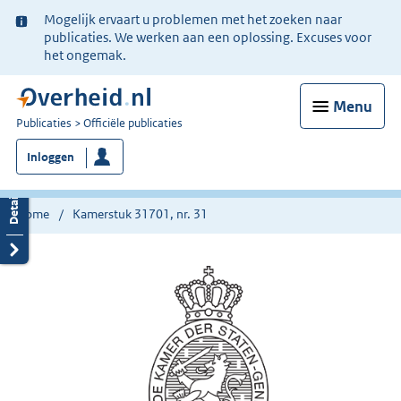
Ter
Mogelijk ervaart u problemen met het zoeken naar
informatie:
publicaties. We werken aan een oplossing. Excuses voor
het ongemak.
Menu
U
Publicaties
Officiële publicaties
bent
Inloggen
nu
hier:
Home
Kamerstuk 31701, nr. 31