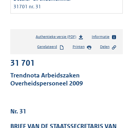
31701 nr. 31
Authentieke versie (PDF)
b
Informatie
e
Gerelateerd
Printen
Delen
s
t
31 701
a
n
d
Trendnota Arbeidszaken
s
Overheidspersoneel 2009
g
r
o
o
t
Nr. 31
t
e
BRIEF VAN DE STAATSSECRETARIS VAN
: