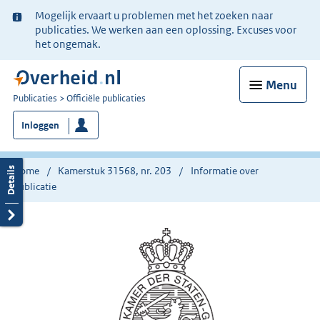
Ter
Mogelijk ervaart u problemen met het zoeken naar
informatie:
publicaties. We werken aan een oplossing. Excuses voor
het ongemak.
Menu
U
Publicaties
Officiële publicaties
bent
Inloggen
nu
hier:
Home
Kamerstuk 31568, nr. 203
Informatie over
publicatie