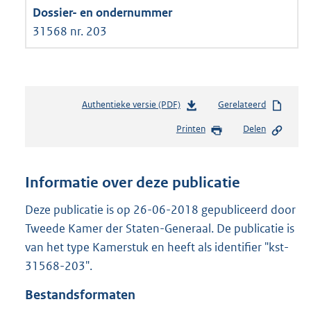
31568 nr. 203
Authentieke versie (PDF)
b
Gerelateerd
e
Printen
Delen
s
t
a
n
Informatie over deze publicatie
d
s
Deze publicatie is op 26-06-2018 gepubliceerd door
g
Tweede Kamer der Staten-Generaal. De publicatie is
r
van het type Kamerstuk en heeft als identifier "kst-
o
31568-203".
o
t
Bestandsformaten
t
e