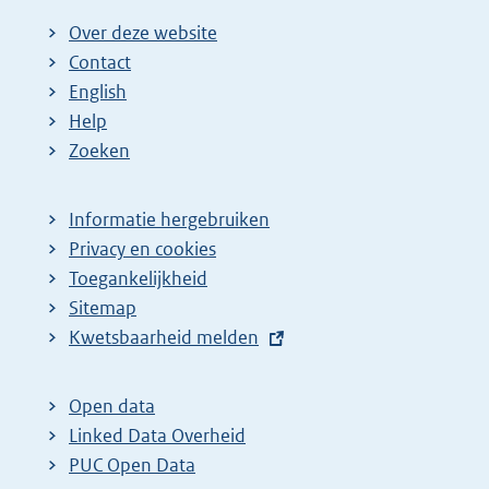
Over deze website
Contact
English
Help
Zoeken
Informatie hergebruiken
Privacy en cookies
Toegankelijkheid
Sitemap
E
Kwetsbaarheid melden
x
t
Open data
e
Linked Data Overheid
r
PUC Open Data
n