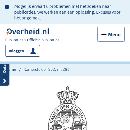
Ter
Mogelijk ervaart u problemen met het zoeken naar
informatie:
publicaties. We werken aan een oplossing. Excuses voor
het ongemak.
Menu
U
Publicaties
Officiële publicaties
bent
Inloggen
nu
hier:
Home
Kamerstuk 31532, nr. 286