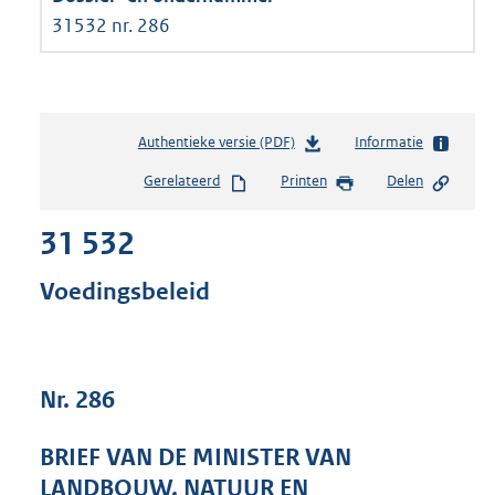
31532 nr. 286
Authentieke versie (PDF)
b
Informatie
e
Gerelateerd
Printen
Delen
s
t
31 532
a
n
d
Voedingsbeleid
s
g
r
o
Nr. 286
o
t
t
BRIEF VAN DE MINISTER VAN
e
LANDBOUW, NATUUR EN
: