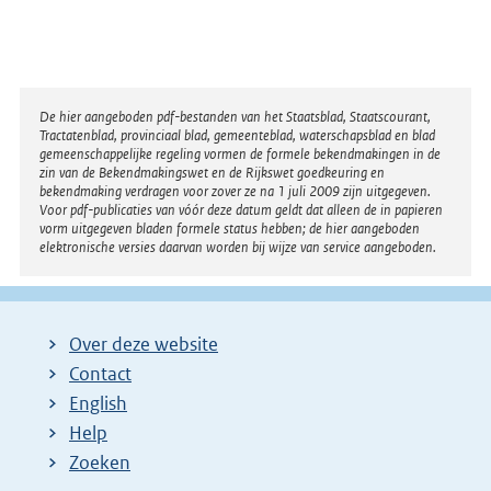
n
n
e
k
l
:
i
Disclaimer
De hier aangeboden pdf-bestanden van het Staatsblad, Staatscourant,
n
Tractatenblad, provinciaal blad, gemeenteblad, waterschapsblad en blad
k
gemeenschappelijke regeling vormen de formele bekendmakingen in de
zin van de Bekendmakingswet en de Rijkswet goedkeuring en
:
bekendmaking verdragen voor zover ze na 1 juli 2009 zijn uitgegeven.
Voor pdf-publicaties van vóór deze datum geldt dat alleen de in papieren
vorm uitgegeven bladen formele status hebben; de hier aangeboden
elektronische versies daarvan worden bij wijze van service aangeboden.
Over deze website
Contact
English
Help
Zoeken