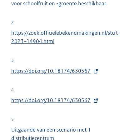
voor schoolfruit en -groente beschikbaar.
2
https://zoek.officielebekendmakingen.nl/stcrt-
2023–14904.html
3
E
https://doi.org/10.18174/630567
x
t
4
e
E
https://doi.org/10.18174/630567
r
x
n
t
5
e
e
Uitgaande van een scenario met 1
l
r
distributiecentrum
i