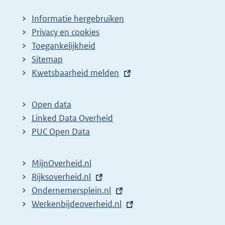
Informatie hergebruiken
Privacy en cookies
Toegankelijkheid
Sitemap
E
Kwetsbaarheid melden
x
t
Open data
e
Linked Data Overheid
r
PUC Open Data
n
e
MijnOverheid.nl
l
E
Rijksoverheid.nl
i
x
E
Ondernemersplein.nl
n
t
x
E
Werkenbijdeoverheid.nl
k
e
t
x
: