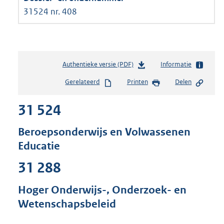
31524 nr. 408
Authentieke versie (PDF)
b
Informatie
e
Gerelateerd
Printen
Delen
s
t
31 524
a
n
d
Beroepsonderwijs en Volwassenen
s
Educatie
g
r
31 288
o
o
Hoger Onderwijs-, Onderzoek- en
t
t
Wetenschapsbeleid
e
: