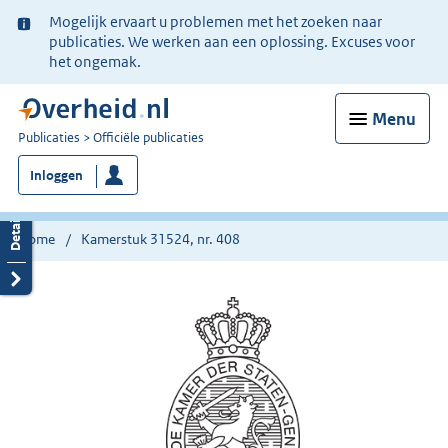
Ter
Mogelijk ervaart u problemen met het zoeken naar
informatie:
publicaties. We werken aan een oplossing. Excuses voor
het ongemak.
Menu
U
Publicaties
Officiële publicaties
bent
Inloggen
nu
hier:
Home
Kamerstuk 31524, nr. 408