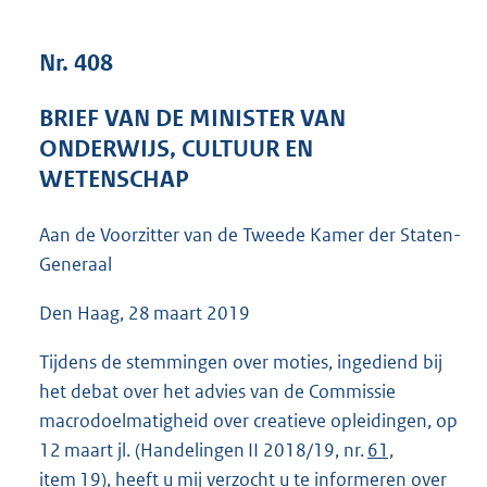
4
3
Nr. 408
K
b
BRIEF VAN DE MINISTER VAN
ONDERWIJS, CULTUUR EN
WETENSCHAP
Aan de Voorzitter van de Tweede Kamer der Staten-
Generaal
Den Haag, 28 maart 2019
Tijdens de stemmingen over moties, ingediend bij
het debat over het advies van de Commissie
macrodoelmatigheid over creatieve opleidingen, op
12 maart jl. (Handelingen II 2018/19, nr.
61,
item 19
), heeft u mij verzocht u te informeren over