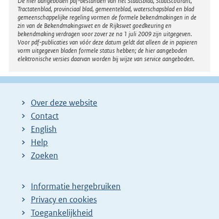
Disclaimer
De hier aangeboden pdf-bestanden van het Staatsblad, Staatscourant,
Tractatenblad, provinciaal blad, gemeenteblad, waterschapsblad en blad
gemeenschappelijke regeling vormen de formele bekendmakingen in de
zin van de Bekendmakingswet en de Rijkswet goedkeuring en
bekendmaking verdragen voor zover ze na 1 juli 2009 zijn uitgegeven.
Voor pdf-publicaties van vóór deze datum geldt dat alleen de in papieren
vorm uitgegeven bladen formele status hebben; de hier aangeboden
elektronische versies daarvan worden bij wijze van service aangeboden.
Over deze website
Contact
English
Help
Zoeken
Informatie hergebruiken
Privacy en cookies
Toegankelijkheid