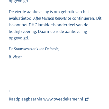
opgevolgd.
De vierde aanbeveling is om gebruik van het
evaluatietool
After Mission Reports
te continueren. Dit
is voor het DHC inmiddels onderdeel van de
bedrijfsvoering. Daarmee is de aanbeveling
opgevolgd.
De Staatssecretaris van Defensie,
B.
Visser
1
Raadpleegbaar via
E
www.tweedekamer.nl
x