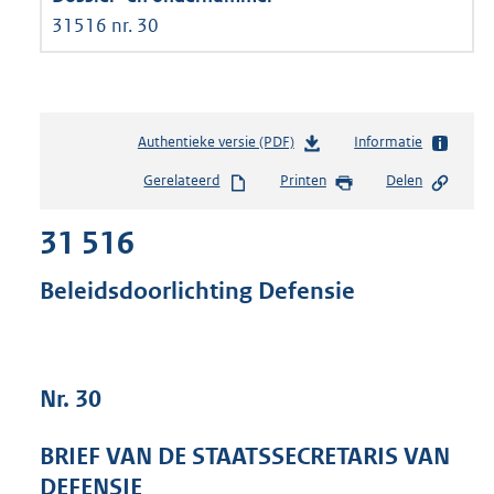
31516 nr. 30
Authentieke versie (PDF)
b
Informatie
e
Gerelateerd
Printen
Delen
s
t
31 516
a
n
d
Beleidsdoorlichting Defensie
s
g
r
o
Nr. 30
o
t
t
BRIEF VAN DE STAATSSECRETARIS VAN
e
DEFENSIE
: