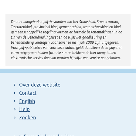
t
e
r
Disclaimer
De hier aangeboden pdf-bestanden van het Staatsblad, Staatscourant,
Tractatenblad, provinciaal blad, gemeenteblad, waterschapsblad en blad
n
gemeenschappelijke regeling vormen de formele bekendmakingen in de
e
zin van de Bekendmakingswet en de Rijkswet goedkeuring en
bekendmaking verdragen voor zover ze na 1 juli 2009 zijn uitgegeven.
l
Voor pdf-publicaties van vóór deze datum geldt dat alleen de in papieren
i
vorm uitgegeven bladen formele status hebben; de hier aangeboden
elektronische versies daarvan worden bij wijze van service aangeboden.
n
k
:
Over deze website
Contact
English
Help
Zoeken