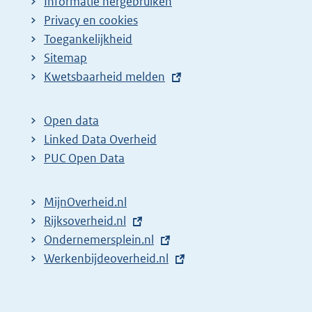
Informatie hergebruiken
Privacy en cookies
Toegankelijkheid
Sitemap
E
Kwetsbaarheid melden
x
t
Open data
e
Linked Data Overheid
r
PUC Open Data
n
e
MijnOverheid.nl
l
E
Rijksoverheid.nl
i
x
E
Ondernemersplein.nl
n
t
x
E
Werkenbijdeoverheid.nl
k
e
t
x
:
r
e
t