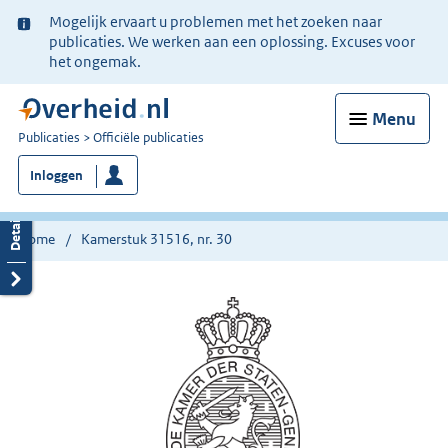
Ter
Mogelijk ervaart u problemen met het zoeken naar
informatie:
publicaties. We werken aan een oplossing. Excuses voor
het ongemak.
Menu
U
Publicaties
Officiële publicaties
bent
Inloggen
nu
hier:
Home
Kamerstuk 31516, nr. 30