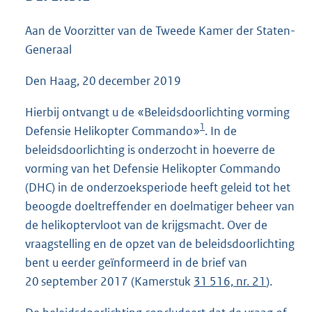
4
2
Aan de Voorzitter van de Tweede Kamer der Staten-
K
Generaal
b
Den Haag, 20 december 2019
Hierbij ontvangt u de «Beleidsdoorlichting vorming
1
Defensie Helikopter Commando»
. In de
beleidsdoorlichting is onderzocht in hoeverre de
vorming van het Defensie Helikopter Commando
(DHC) in de onderzoeksperiode heeft geleid tot het
beoogde doeltreffender en doelmatiger beheer van
de helikoptervloot van de krijgsmacht. Over de
vraagstelling en de opzet van de beleidsdoorlichting
bent u eerder geïnformeerd in de brief van
20 september 2017 (Kamerstuk
31 516, nr. 21
).