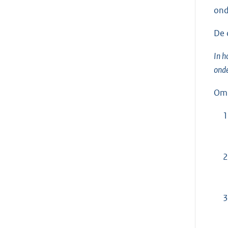
ond
De 
In h
onde
Om 
1
2
3