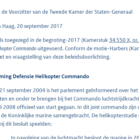
o
o
 de Voorzitter van de Tweede Kamer der Staten-Generaal
t
 Haag, 20 september 2017
t
e
ls toegezegd in de begroting-2017 (Kamerstuk
34 550 X, nr.
:
ikopter Commando
uitgevoerd. Conform de motie-Harbers (K
4
et en vraagstelling van deze beleidsdoorlichting.
7
K
ming Defensie Helikopter Commando
b
21 september 2004 is het parlement geïnformeerd over het
hten en onder te brengen bij het Commando luchtstrijdkrac
li 2008 officieel van start gegaan. In dit
joint
commando zijn d
 de Koninklijke marine samengebracht. De helikopterstudie u
bij dit besluit speelden:
In navolging van de luchtmacht besloot de marine in 2