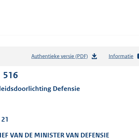
Authentieke versie (PDF)
b
Informatie
e
s
1 516
t
leidsdoorlichting Defensie
a
n
d
s
 21
g
r
IEF VAN DE MINISTER VAN DEFENSIE