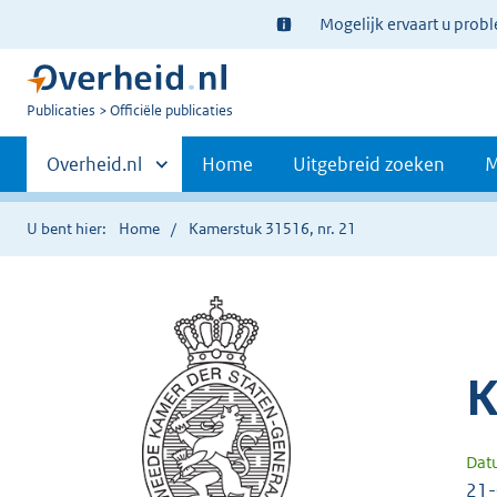
Ter
Mogelijk ervaart u prob
informatie:
U
Publicaties
Officiële publicaties
bent
Primaire
nu
Andere
Overheid.nl
Home
Uitgebreid zoeken
M
hier:
sites
navigatie
binnen
U bent hier:
Home
Kamerstuk 31516, nr. 21
K
Dat
21-