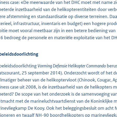
iness case: «De meerwaarde van het DHC moet met name zich
beterde inzetbaarheid van de helikopterentiteiten door ver
ere afstemming en standaardisatie op diverse terreinen. Daar
erieel, infrastructuur, inventaris en budget) een hogere prod
itie moet vooral meetbaar zijn in een betere bediening van
6 bedroeg de personele en materiële exploitatie van het D
beleidsdoorlichting
beleidsdoorlichting
Vorming Defensie Helikopter Commando
berus
atscourant, 25 september 2014). Onderzocht wordt of het do
lmatiger beheer van de helikoptervloot (Chinook, Cougar, Ap
iness case uit 2008, is de inzetbaarheid van de helikopter
beterd? De scope van het onderzoek is de samenvoeging van 
htmacht met de marineluchtvaartdienst van de Koninklijke ma
inevliegkamp De Kooy. Ook het beleggingsbesluit om acht NH
tioneren en twaalf NH-90 boordhelikopters op marinevliegk