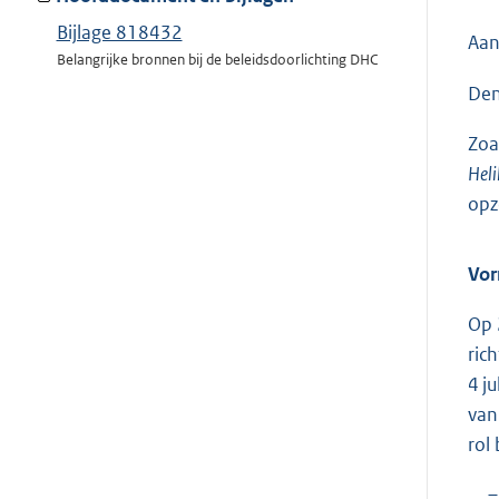
Bijlage 818432
Aan
Belangrijke bronnen bij de beleidsdoorlichting DHC
Den
Zoa
Hel
opz
Vor
Op 
ric
4 ju
van
rol 
–