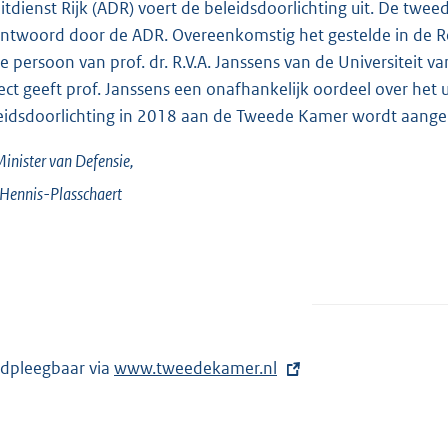
itdienst Rijk (ADR) voert de beleidsdoorlichting uit. De twe
ntwoord door de ADR. Overeenkomstig het gestelde in de Re
de persoon van prof. dr. R.V.A. Janssens van de Universiteit 
ject geeft prof. Janssens een onafhankelijk oordeel over het 
eidsdoorlichting in 2018 aan de Tweede Kamer wordt aang
inister van Defensie,
Hennis-Plasschaert
dpleegbaar via
E
www.tweedekamer.nl
x
t