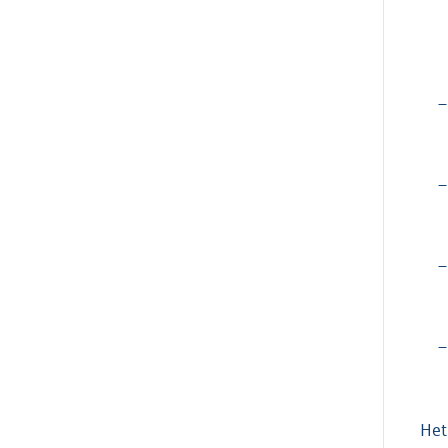
–
–
–
–
Het