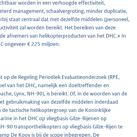
tbaar worden in een verhoogde effectiviteit,
beterd management, schaalvergroting, minder duplicatie,
bij staat centraal dat met dezelfde middelen (personeel,
uctiviteit zal worden bereikt. Het bereiken van deze
 de afnemers van helikopterproducten van het DHC.» In
HC ongeveer € 225 miljoen.
t op de Regeling Periodiek Evaluatieonderzoek (RPE,
el van het DHC, namelijk een doeltreffender en
ache, Lynx, NH-90), is bereikt. Of, in de woorden van de
s met gebruikmaking van dezelfde middelen inderdaad
de tactische helikoptergroep van de Koninklijke
rine in het DHC op vliegbasis Gilze-Rijenen op
-90 transporthelikopters op vliegbasis Gilze-Rijen te
amp De Kooy is bij de scope inbegrepen. De