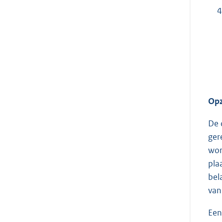
4
Opz
De 
ger
wor
pla
bel
van
Een