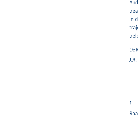
Aud
bea
in 
tra
bel
De M
J.A.
1
Raa