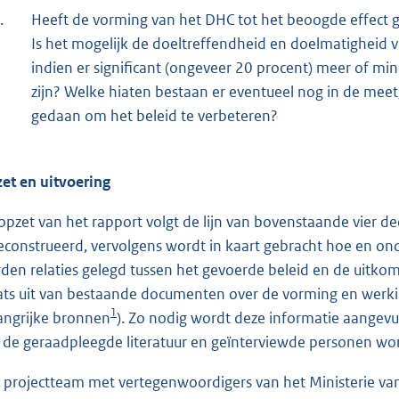
.
Heeft de vorming van het DHC tot het beoogde effect ge
Is het mogelijk de doeltreffendheid en doelmatigheid v
indien er significant (ongeveer 20 procent) meer of mi
zijn? Welke hiaten bestaan er eventueel nog in de m
gedaan om het beleid te verbeteren?
et en uitvoering
opzet van het rapport volgt de lijn van bovenstaande vier d
econstrueerd, vervolgens wordt in kaart gebracht hoe en ond
den relaties gelegd tussen het gevoerde beleid en de uitkom
ats uit van bestaande documenten over de vorming en werkin
1
angrijke bronnen
). Zo nodig wordt deze informatie aangevul
 de geraadpleegde literatuur en geïnterviewde personen wo
 projectteam met vertegenwoordigers van het Ministerie van 