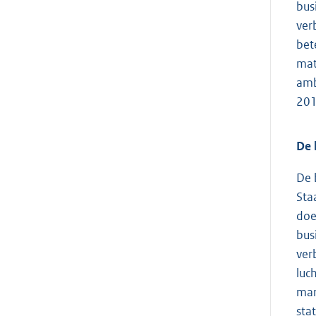
bus
ver
bet
mat
amb
201
De 
De 
Sta
doe
bus
ver
luc
mar
sta