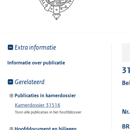
Toon
Extra informatie
meer
van:
Informatie over publicatie
3
Toon
Gerelateerd
Be
meer
van:
Publicaties in kamerdossier
Kamerdossier 31516
Nr.
Toon alle publicaties in het hoofddossier
BR
Hoofddocument en bijlagen