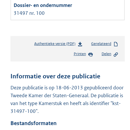
31497 nr. 100
Authentieke versie (PDF)
b
Gerelateerd
e
Printen
Delen
s
t
a
n
Informatie over deze publicatie
d
s
Deze publicatie is op 18-06-2013 gepubliceerd door
g
Tweede Kamer der Staten-Generaal. De publicatie is
r
van het type Kamerstuk en heeft als identifier "kst-
o
31497-100".
o
t
Bestandsformaten
t
e