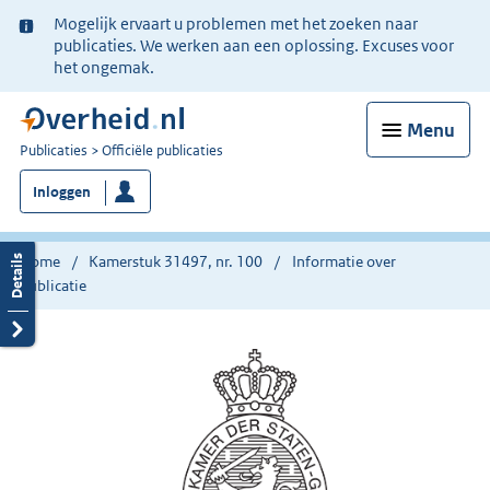
Ter
Mogelijk ervaart u problemen met het zoeken naar
informatie:
publicaties. We werken aan een oplossing. Excuses voor
het ongemak.
Menu
U
Publicaties
Officiële publicaties
bent
Inloggen
nu
hier:
Home
Kamerstuk 31497, nr. 100
Informatie over
publicatie