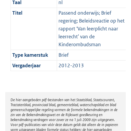
Taal
nl
Titel
Passend onderwijs; Brief
regering; Beleidsreactie op het
rapport ‘Van leerplicht naar
leerrecht’ van de
Kinderombudsman
Type kamerstuk
Brief
Vergaderjaar
2012-2013
Disclaimer
De hier aangeboden pdf-bestanden van het Staatsblad, Staatscourant,
Tractatenblad, provinciaal blad, gemeenteblad, waterschapsblad en blad
gemeenschappelijke regeling vormen de formele bekendmakingen in de
zin van de Bekendmakingswet en de Rijkswet goedkeuring en
bekendmaking verdragen voor zover ze na 1 juli 2009 zijn uitgegeven.
Voor pdf-publicaties van vóór deze datum geldt dat alleen de in papieren
vorm uitgegeven bladen formele status hebben; de hier aangeboden