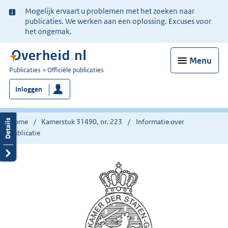
Ter
Mogelijk ervaart u problemen met het zoeken naar
informatie:
publicaties. We werken aan een oplossing. Excuses voor
het ongemak.
Menu
U
Publicaties
Officiële publicaties
bent
Inloggen
nu
hier:
Home
Kamerstuk 31490, nr. 223
Informatie over
publicatie