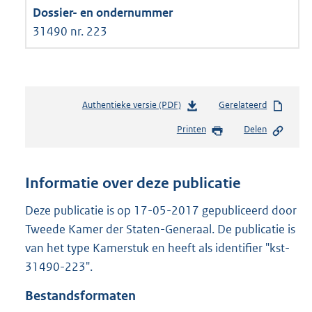
31490 nr. 223
Authentieke versie (PDF)
b
Gerelateerd
e
Printen
Delen
s
t
a
n
Informatie over deze publicatie
d
s
Deze publicatie is op 17-05-2017 gepubliceerd door
g
Tweede Kamer der Staten-Generaal. De publicatie is
r
van het type Kamerstuk en heeft als identifier "kst-
o
31490-223".
o
t
Bestandsformaten
t
e