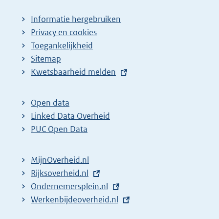
Informatie hergebruiken
Privacy en cookies
Toegankelijkheid
Sitemap
E
Kwetsbaarheid melden
x
t
Open data
e
Linked Data Overheid
r
PUC Open Data
n
e
MijnOverheid.nl
l
E
Rijksoverheid.nl
i
x
E
Ondernemersplein.nl
n
t
x
E
Werkenbijdeoverheid.nl
k
e
t
x
: