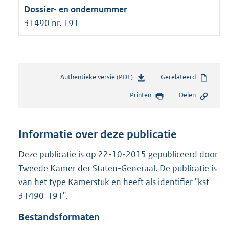
31490 nr. 191
Authentieke versie (PDF)
b
Gerelateerd
e
Printen
Delen
s
t
a
n
Informatie over deze publicatie
d
s
Deze publicatie is op 22-10-2015 gepubliceerd door
g
Tweede Kamer der Staten-Generaal. De publicatie is
r
van het type Kamerstuk en heeft als identifier "kst-
o
31490-191".
o
t
Bestandsformaten
t
e