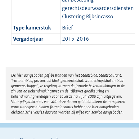
gerechtsdeurwaardersdiensten
Clustering Rijksincasso
Type kamerstuk
Brief
Vergaderjaar
2015-2016
Disclaimer
De hier aangeboden pdf-bestanden van het Staatsblad, Staatscourant,
Tractatenblad, provinciaal blad, gemeenteblad, waterschapsblad en blad
gemeenschappelijke regeling vormen de formele bekendmakingen in de
zin van de Bekendmakingswet en de Rijkswet goedkeuring en
bekendmaking verdragen voor zover ze na 1 juli 2009 zijn uitgegeven.
Voor pdf-publicaties van vóór deze datum geldt dat alleen de in papieren
vorm uitgegeven bladen formele status hebben; de hier aangeboden
elektronische versies daarvan worden bij wijze van service aangeboden.