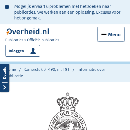
Ter
Mogelijk ervaart u problemen met het zoeken naar
informatie:
publicaties. We werken aan een oplossing. Excuses voor
het ongemak.
Menu
U
Publicaties
Officiële publicaties
bent
Inloggen
nu
hier:
Home
Kamerstuk 31490, nr. 191
Informatie over
publicatie