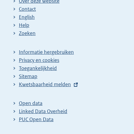
Over deze website
Contact
English
Help
Zoeken
Informatie hergebruiken
Privacy en cookies
Toegankelijkheid
Sitemap
E
Kwetsbaarheid melden
x
t
Open data
e
Linked Data Overheid
r
PUC Open Data
n
e