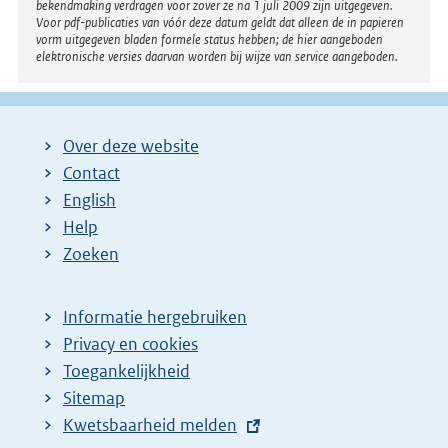
bekendmaking verdragen voor zover ze na 1 juli 2009 zijn uitgegeven.
Voor pdf-publicaties van vóór deze datum geldt dat alleen de in papieren
vorm uitgegeven bladen formele status hebben; de hier aangeboden
elektronische versies daarvan worden bij wijze van service aangeboden.
Over deze website
Contact
English
Help
Zoeken
Informatie hergebruiken
Privacy en cookies
Toegankelijkheid
Sitemap
E
Kwetsbaarheid melden