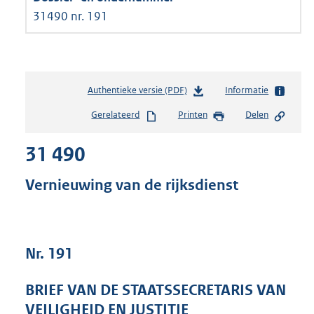
31490 nr. 191
Authentieke versie (PDF)
b
Informatie
e
Gerelateerd
Printen
Delen
s
t
31 490
a
n
d
Vernieuwing van de rijksdienst
s
g
r
o
Nr. 191
o
t
t
BRIEF VAN DE STAATSSECRETARIS VAN
e
VEILIGHEID EN JUSTITIE
: