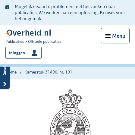
Ter
Mogelijk ervaart u problemen met het zoeken naar
informatie:
publicaties. We werken aan een oplossing. Excuses voor
het ongemak.
Menu
U
Publicaties
Officiële publicaties
bent
Inloggen
nu
hier:
Home
Kamerstuk 31490, nr. 191