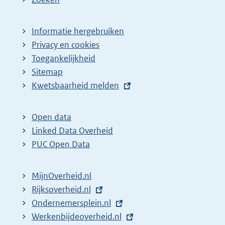
Informatie hergebruiken
Privacy en cookies
Toegankelijkheid
Sitemap
E
Kwetsbaarheid melden
x
t
Open data
e
Linked Data Overheid
r
PUC Open Data
n
e
MijnOverheid.nl
l
E
Rijksoverheid.nl
i
x
E
Ondernemersplein.nl
n
t
x
E
Werkenbijdeoverheid.nl
k