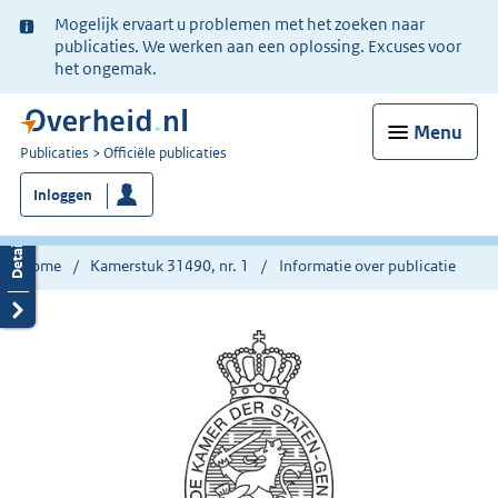
Ter
Mogelijk ervaart u problemen met het zoeken naar
informatie:
publicaties. We werken aan een oplossing. Excuses voor
het ongemak.
Menu
U
Publicaties
Officiële publicaties
bent
Inloggen
nu
hier:
Home
Kamerstuk 31490, nr. 1
Informatie over publicatie