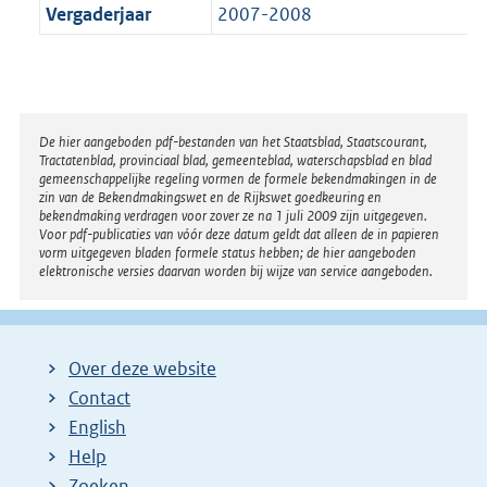
Vergaderjaar
2007-2008
Disclaimer
De hier aangeboden pdf-bestanden van het Staatsblad, Staatscourant,
Tractatenblad, provinciaal blad, gemeenteblad, waterschapsblad en blad
gemeenschappelijke regeling vormen de formele bekendmakingen in de
zin van de Bekendmakingswet en de Rijkswet goedkeuring en
bekendmaking verdragen voor zover ze na 1 juli 2009 zijn uitgegeven.
Voor pdf-publicaties van vóór deze datum geldt dat alleen de in papieren
vorm uitgegeven bladen formele status hebben; de hier aangeboden
elektronische versies daarvan worden bij wijze van service aangeboden.
Over deze website
Contact
English
Help
Zoeken