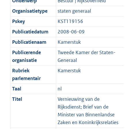
t
Onderwerp
Bestuur | Rijksoverheid
b
Organisatietype
staten generaal
Pskey
KST119156
Publicatiedatum
2008-06-09
Publicatienaam
Kamerstuk
Publicerende
Tweede Kamer der Staten-
organisatie
Generaal
Rubriek
Kamerstuk
parlementair
Taal
nl
Titel
Vernieuwing van de
Rijksdienst; Brief van de
Minister van Binnenlandse
Zaken en Koninkrijksrelaties