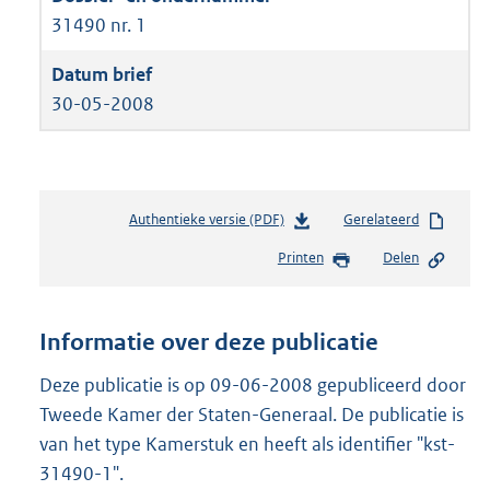
31490 nr. 1
30-05-2008
Authentieke versie (PDF)
b
Gerelateerd
e
Printen
Delen
s
t
a
n
Informatie over deze publicatie
d
s
Deze publicatie is op 09-06-2008 gepubliceerd door
g
Tweede Kamer der Staten-Generaal. De publicatie is
r
van het type Kamerstuk en heeft als identifier "kst-
o
31490-1".
o