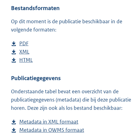
t
Bestandsformaten
t
e
Op dit moment is de publicatie beschikbaar in de
:
1
volgende formaten:
3
K
D
PDF
b
b
o
D
XML
e
b
w
o
D
HTML
s
e
b
n
w
o
t
s
e
l
n
w
a
t
s
Publicatiegegevens
o
l
n
n
a
t
Onderstaande tabel bevat een overzicht van de
a
o
l
d
n
a
publicatiegegevens (metadata) die bij deze publicatie
d
a
o
s
d
n
horen. Deze zijn ook als los bestand beschikbaar:
p
d
a
g
s
d
u
p
d
r
g
s
Metadata in XML formaat
b
b
u
p
o
r
g
Metadata in OWMS formaat
e
b
l
b
u
o
o
r