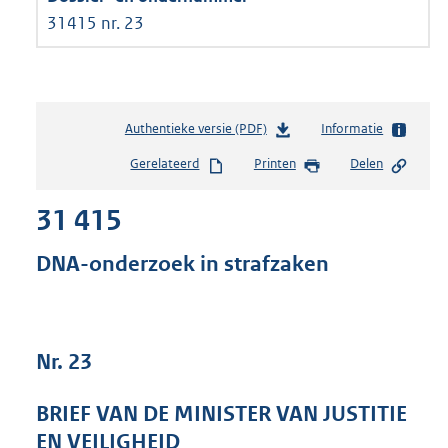
31415 nr. 23
Authentieke versie (PDF)
b
Informatie
e
Gerelateerd
Printen
Delen
s
t
31 415
a
n
d
DNA-onderzoek in strafzaken
s
g
r
o
Nr. 23
o
t
t
BRIEF VAN DE MINISTER VAN JUSTITIE
e
EN VEILIGHEID
: