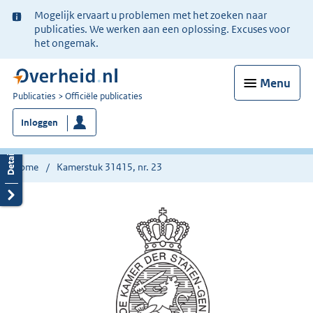
Ter
Mogelijk ervaart u problemen met het zoeken naar
informatie:
publicaties. We werken aan een oplossing. Excuses voor
het ongemak.
Menu
U
Publicaties
Officiële publicaties
bent
Inloggen
nu
hier:
Home
Kamerstuk 31415, nr. 23