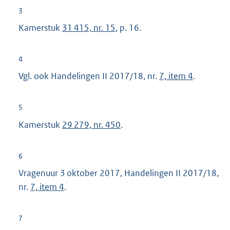
n
t
3
e
e
Kamerstuk
31 415, nr. 15
, p. 16.
l
r
i
n
n
4
e
k
Vgl. ook Handelingen II 2017/18, nr.
7, item 4
.
l
:
i
n
5
k
Kamerstuk
29 279, nr. 450
.
:
6
Vragenuur 3 oktober 2017, Handelingen II 2017/18,
nr.
7, item 4
.
7