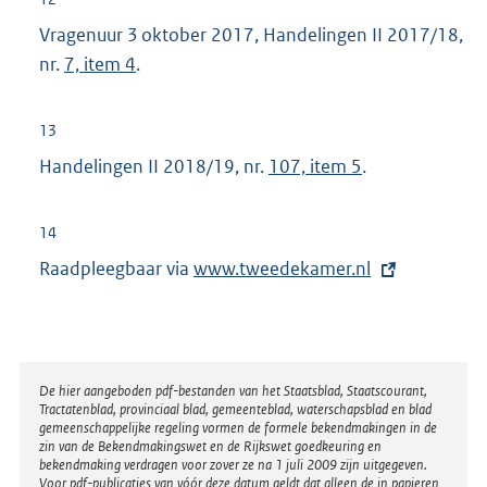
Vragenuur 3 oktober 2017, Handelingen II 2017/18,
nr.
7, item 4
.
13
Handelingen II 2018/19, nr.
107, item 5
.
14
Raadpleegbaar via
E
www.tweedekamer.nl
x
t
e
r
Disclaimer
De hier aangeboden pdf-bestanden van het Staatsblad, Staatscourant,
Tractatenblad, provinciaal blad, gemeenteblad, waterschapsblad en blad
n
gemeenschappelijke regeling vormen de formele bekendmakingen in de
e
zin van de Bekendmakingswet en de Rijkswet goedkeuring en
bekendmaking verdragen voor zover ze na 1 juli 2009 zijn uitgegeven.
l
Voor pdf-publicaties van vóór deze datum geldt dat alleen de in papieren