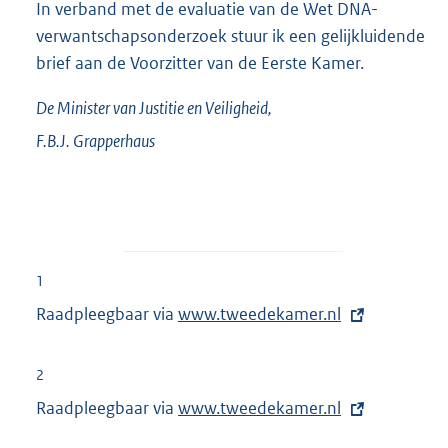
In verband met de evaluatie van de Wet DNA-
verwantschapsonderzoek stuur ik een gelijkluidende
brief aan de Voorzitter van de Eerste Kamer.
De Minister van Justitie en Veiligheid,
F.B.J.
Grapperhaus
1
Raadpleegbaar via
E
www.tweedekamer.nl
x
t
2
e
Raadpleegbaar via
E
www.tweedekamer.nl
r
x