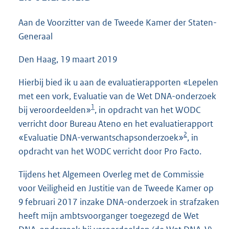
4
5
Aan de Voorzitter van de Tweede Kamer der Staten-
K
Generaal
b
Den Haag, 19 maart 2019
Hierbij bied ik u aan de evaluatierapporten «Lepelen
met een vork, Evaluatie van de Wet DNA-onderzoek
1
bij veroordeelden»
, in opdracht van het WODC
verricht door Bureau Ateno en het evaluatierapport
2
«Evaluatie DNA-verwantschapsonderzoek»
, in
opdracht van het WODC verricht door Pro Facto.
Tijdens het Algemeen Overleg met de Commissie
voor Veiligheid en Justitie van de Tweede Kamer op
9 februari 2017 inzake DNA-onderzoek in strafzaken
heeft mijn ambtsvoorganger toegezegd de Wet