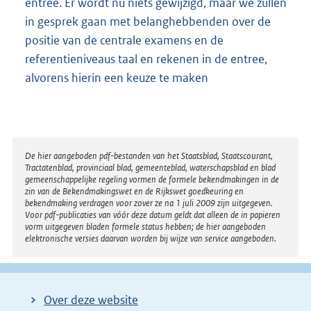
entree. Er wordt nu niets gewijzigd, maar we zullen
in gesprek gaan met belanghebbenden over de
positie van de centrale examens en de
referentieniveaus taal en rekenen in de entree,
alvorens hierin een keuze te maken
Disclaimer
De hier aangeboden pdf-bestanden van het Staatsblad, Staatscourant,
Tractatenblad, provinciaal blad, gemeenteblad, waterschapsblad en blad
gemeenschappelijke regeling vormen de formele bekendmakingen in de
zin van de Bekendmakingswet en de Rijkswet goedkeuring en
bekendmaking verdragen voor zover ze na 1 juli 2009 zijn uitgegeven.
Voor pdf-publicaties van vóór deze datum geldt dat alleen de in papieren
vorm uitgegeven bladen formele status hebben; de hier aangeboden
elektronische versies daarvan worden bij wijze van service aangeboden.
Over deze website