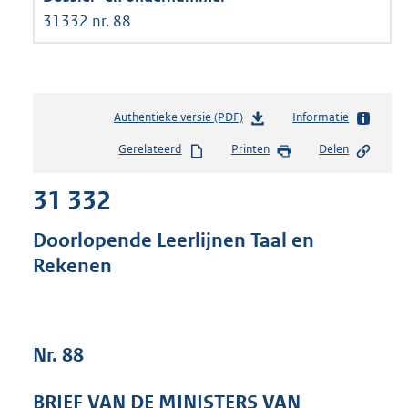
31332 nr. 88
Authentieke versie (PDF)
b
Informatie
e
Gerelateerd
Printen
Delen
s
t
31 332
a
n
d
Doorlopende Leerlijnen Taal en
s
Rekenen
g
r
o
o
t
Nr. 88
t
e
BRIEF VAN DE MINISTERS VAN
: