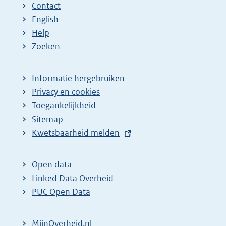
Contact
English
Help
Zoeken
Informatie hergebruiken
Privacy en cookies
Toegankelijkheid
Sitemap
E
Kwetsbaarheid melden
x
t
Open data
e
Linked Data Overheid
r
PUC Open Data
n
e
MijnOverheid.nl