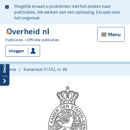
Ter
Mogelijk ervaart u problemen met het zoeken naar
informatie:
publicaties. We werken aan een oplossing. Excuses voor
het ongemak.
Menu
U
Publicaties
Officiële publicaties
bent
Inloggen
nu
hier:
Home
Kamerstuk 31332, nr. 88