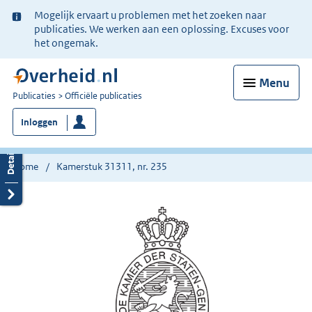
Ter
Mogelijk ervaart u problemen met het zoeken naar
informatie:
publicaties. We werken aan een oplossing. Excuses voor
het ongemak.
Menu
U
Publicaties
Officiële publicaties
bent
Inloggen
nu
hier:
Home
Kamerstuk 31311, nr. 235