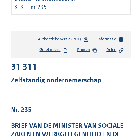
31311 nr. 235
Authentieke versie (PDF)
b
Informatie
e
Gerelateerd
Printen
Delen
s
t
31 311
a
n
d
Zelfstandig ondernemerschap
s
g
r
o
Nr. 235
o
t
t
BRIEF VAN DE MINISTER VAN SOCIALE
e
ZAKEN EN WERKGELEGENHEID EN DE
: