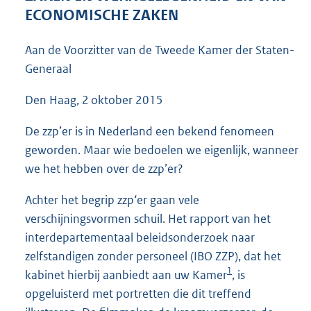
7
ECONOMISCHE ZAKEN
8
K
Aan de Voorzitter van de Tweede Kamer der Staten-
b
Generaal
Den Haag, 2 oktober 2015
De zzp’er is in Nederland een bekend fenomeen
geworden. Maar wie bedoelen we eigenlijk, wanneer
we het hebben over de zzp’er?
Achter het begrip zzp‘er gaan vele
verschijningsvormen schuil. Het rapport van het
interdepartementaal beleidsonderzoek naar
zelfstandigen zonder personeel (IBO ZZP), dat het
1
kabinet hierbij aanbiedt aan uw Kamer
, is
opgeluisterd met portretten die dit treffend