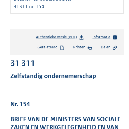
31311 nr. 154
Authentieke versie (PDF)
b
Informatie
e
Gerelateerd
Printen
Delen
s
t
31 311
a
n
d
Zelfstandig ondernemerschap
s
g
r
o
Nr. 154
o
t
t
BRIEF VAN DE MINISTERS VAN SOCIALE
e
ZAKEN EN WERKGELEGENHEID EN VAN
: