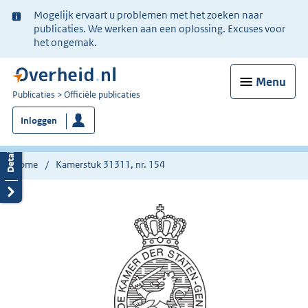
Ter
Mogelijk ervaart u problemen met het zoeken naar
informatie:
publicaties. We werken aan een oplossing. Excuses voor
het ongemak.
Menu
U
Publicaties
Officiële publicaties
bent
Inloggen
nu
hier:
Home
Kamerstuk 31311, nr. 154