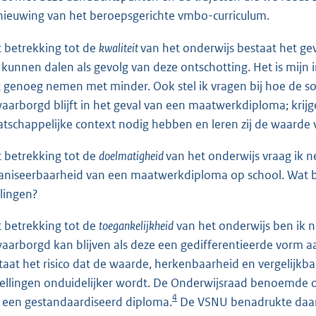
nieuwing van het beroepsgerichte vmbo-curriculum.
 betrekking tot de
kwaliteit
van het onderwijs bestaat het ge
 kunnen dalen als gevolg van deze ontschotting. Het is mijn in
t genoeg nemen met minder. Ook stel ik vragen bij hoe de so
aarborgd blijft in het geval van een maatwerkdiploma; krijg
tschappelijke context nodig hebben en leren zij de waarde v
 betrekking tot de
doelmatigheid
van het onderwijs vraag ik n
aniseerbaarheid van een maatwerkdiploma op school. Wat be
rlingen?
 betrekking tot de
toegankelijkheid
van het onderwijs ben ik ni
aarborgd kan blijven als deze een gedifferentieerde vorm 
taat het risico dat de waarde, herkenbaarheid en vergelijk
tellingen onduidelijker wordt. De Onderwijsraad benoemde 
4
 een gestandaardiseerd diploma.
De VSNU benadrukte daar