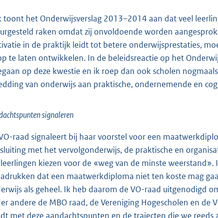
 toont het Onderwijsverslag 2013–2014 aan dat veel leerlin
eurgesteld raken omdat zij onvoldoende worden aangesprok
ivatie in de praktijk leidt tot betere onderwijsprestaties, 
op te laten ontwikkelen. In de beleidsreactie op het Onderwi
egaan op deze kwestie en ik roep dan ook scholen nogmaals 
edding van onderwijs aan praktische, ondernemende en cogn
achtspunten signaleren
VO-raad signaleert bij haar voorstel voor een maatwerkdiplo
sluiting met het vervolgonderwijs, de praktische en organi
 leerlingen kiezen voor de «weg van de minste weerstand». Ik
adrukken dat een maatwerkdiploma niet ten koste mag ga
erwijs als geheel. Ik heb daarom de VO-raad uitgenodigd o
er andere de MBO raad, de Vereniging Hogescholen en de VS
dt met deze aandachtspunten en de trajecten die we reeds z