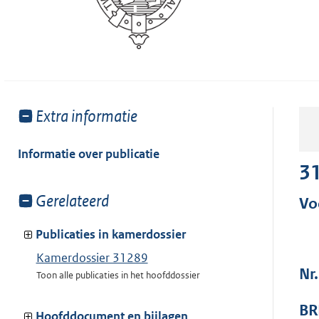
Toon
Extra informatie
meer
van:
Informatie over publicatie
3
Toon
Gerelateerd
Vo
meer
van:
Publicaties in kamerdossier
Kamerdossier 31289
Nr
Toon alle publicaties in het hoofddossier
BR
Hoofddocument en bijlagen