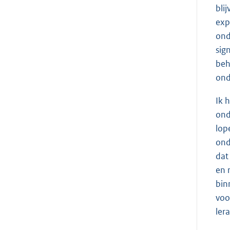
bli
exp
ond
sig
beh
ond
Ik 
ond
lop
ond
dat
en 
bin
voo
ler