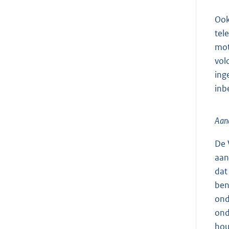
Ook
tel
mot
vol
ing
inb
Aand
De 
aan
dat
ben
ond
ond
hou