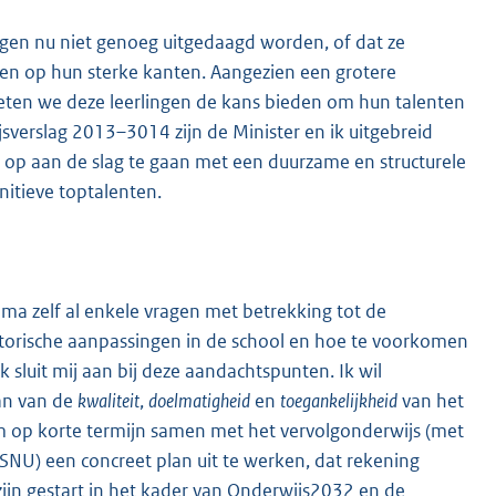
gen nu niet genoeg uitgedaagd worden, of dat ze
en op hun sterke kanten. Aangezien een grotere
moeten we deze leerlingen de kans bieden om hun talenten
jsverslag 2013–3014 zijn de Minister en ik uitgebreid
op aan de slag te gaan met een duurzame en structurele
itieve toptalenten.
ma zelf al enkele vragen met betrekking tot de
satorische aanpassingen in de school en hoe te voorkomen
 sluit mij aan bij deze aandachtspunten. Ik wil
an van de
kwaliteit
,
doelmatigheid
en
toegankelijkheid
van het
m op korte termijn samen met het vervolgonderwijs (met
NU) een concreet plan uit te werken, dat rekening
ijn gestart in het kader van Onderwijs2032 en de