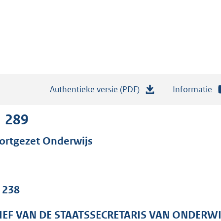
Authentieke versie (PDF)
b
Informatie
e
s
1 289
t
ortgezet Onderwijs
a
n
d
s
. 238
g
r
IEF VAN DE STAATSSECRETARIS VAN ONDERW