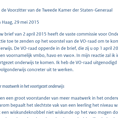
o
o
 de Voorzitter van de Tweede Kamer der Staten-Generaal
t
 Haag, 29 mei 2015
t
e
uw brief van 2 april 2015 heeft de vaste commissie voor Ond
:
ctie toe te zenden op het voorstel van de VO-raad om te k
4
erwijs. De VO-raad opperde in de brief, die zij u op 1 april
9
sen voornamelijk vmbo, havo en vwo». In mijn reactie zal i
K
rtgezet onderwijs te komen. Ik heb de VO-raad uitgenodigd 
b
volgonderwijs concreter uit te werken.
 maatwerk in het voortgezet onderwijs
ben een groot voorstander van meer maatwerk in het onderwij
rom bepaalt het slechtste vak van een leerling het niveau w
 een wiskundeknobbel niet wiskunde op het vwo mogen doen? 