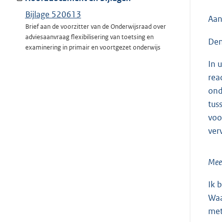
Bijlage 520613
Aan
Brief aan de voorzitter van de Onderwijsraad over
adviesaanvraag flexibilisering van toetsing en
Den
examinering in primair en voortgezet onderwijs
In 
rea
ond
tus
voo
ver
Meer
Ik 
Waa
met