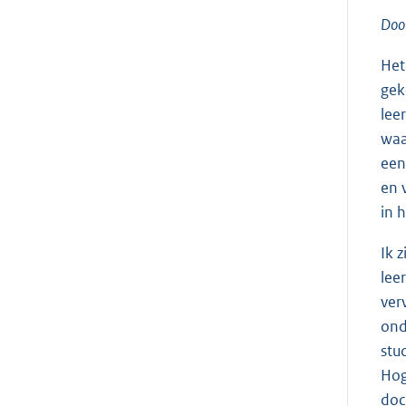
Door
Het
gek
lee
waa
een
en 
in 
Ik 
lee
ver
ond
stu
Hog
doc