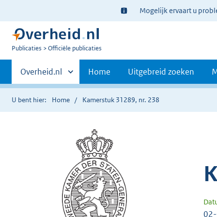
Ter
Mogelijk ervaart u prob
informatie:
U
Publicaties
Officiële publicaties
bent
Primaire
nu
Andere
Overheid.nl
Home
Uitgebreid zoeken
M
hier:
sites
navigatie
binnen
U bent hier:
Home
Kamerstuk 31289, nr. 238
K
Dat
02-