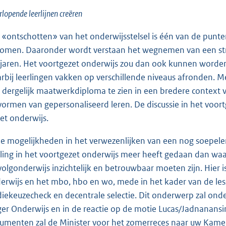
lopende leerlijnen creëren
 «ontschotten» van het onderwijsstelsel is één van de punten 
omen. Daaronder wordt verstaan het wegnemen van een stri
rjaren. Het voortgezet onderwijs zou dan ook kunnen wor
rbij leerlingen vakken op verschillende niveaus afronden. M
 dergelijk maatwerkdiploma te zien in een bredere context v
vormen van gepersonaliseerd leren. De discussie in het voo
het onderwijs.
zie mogelijkheden in het verwezenlijken van een nog soepeler
rling in het voortgezet onderwijs meer heeft gedaan dan waar
volgonderwijs inzichtelijk en betrouwbaar moeten zijn. Hier
erwijs en het mbo, hbo en wo, mede in het kader van de less
diekeuzecheck en decentrale selectie. Dit onderwerp zal on
er Onderwijs en in de reactie op de motie Lucas/Jadnanansing
umenten zal de Minister voor het zomerreces naar uw Kamer