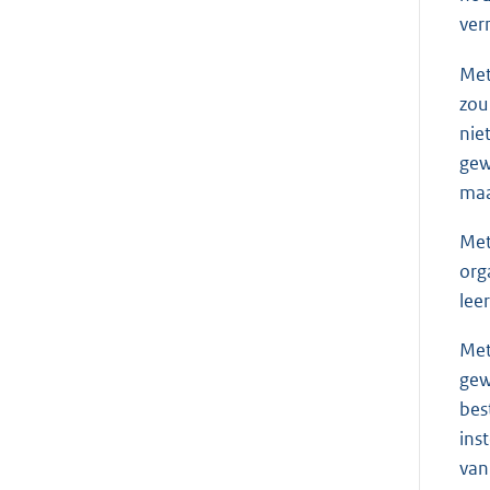
ver
Met
zou
nie
gew
maa
Met
org
lee
Met
gew
bes
ins
van