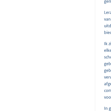
gem
Ler
van
uit
bie
Ik 
elk
sch
geb
geb
ver
afg
com
voo
In 