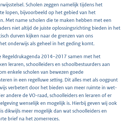
ijsstelsel. Scholen zeggen namelijk tijdens het
te lopen, bijvoorbeeld op het gebied van het
en. Met name scholen die te maken hebben met een
ers niet altijd de juiste oplossingsrichting bieden in het
isch durven kijken naar de grenzen van ons
 het onderwijs als geheel in het geding komt.
 de Regeldrukagenda 2014–2017 samen met het
ken leraren, schoolleiders en schoolbestuurders aan
 om enkele scholen van bewezen goede
nteren in een regelluwe
setting
. Dit alles met als oogpunt
ijs verbetert door het bieden van meer ruimte in wet-
 andere de VO-raad, schoolleiders en leraren of er
elgeving wenselijk en mogelijk is. Hierbij geven wij ook
r is dikwijls meer mogelijk dan wat schoolleiders en
rte brief na het zomerreces.