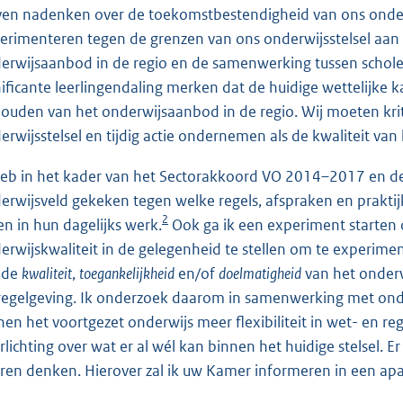
jven nadenken over de toekomstbestendigheid van ons onderw
erimenteren tegen de grenzen van ons onderwijsstelsel aan 
erwijsaanbod in de regio en de samenwerking tussen schol
nificante leerlingendaling merken dat de huidige wettelijke kad
ouden van het onderwijsaanbod in de regio. Wij moeten krit
erwijsstelsel en tijdig actie ondernemen als de kwaliteit van
heb in het kader van het Sectorakkoord VO 2014–2017 en
erwijsveld gekeken tegen welke regels, afspraken en praktij
2
en in hun dagelijks werk.
Ook ga ik een experiment starten
erwijskwaliteit in de gelegenheid te stellen om te experime
 de
kwaliteit
,
toegankelijkheid
en/of
doelmatigheid
van het onderw
regelgeving. Ik onderzoek daarom in samenwerking met onder
nen het voortgezet onderwijs meer flexibiliteit in wet- en reg
rlichting over wat er al wél kan binnen het huidige stelsel. E
aren denken. Hierover zal ik uw Kamer informeren in een apa