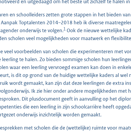
otiveerd en uitgedaagd om het beste uit zichzelf te halen in
aren en schoolleiders zetten grote stappen in het bieden van
 Aanpak Toptalenten 2014–2018 heb ik diverse maatregelen
1
dagender onderwijs te volgen.
Ook de nieuwe wettelijke kade
den scholen veel mogelijkheden voor maatwerk en flexibilitei
zie veel voorbeelden van scholen die experimenteren met vo
e leerling te halen. Zo bieden sommige scholen hun leerlinge
olen waar een leerling vervroegd examen kan doen in enkel
eurt, is dit op grond van de huidige wettelijke kaders al wel
ruik wordt gemaakt, kan zijn dat deze leerlingen de extra in
volgonderwijs. Ik zie hier onder andere mogelijkheden met
esproken. Dit plusdocument geeft in aanvulling op het dipl
petenties die een leerling in zijn schoolcarrière heeft opg
rtgezet onderwijs inzichtelijk worden gemaakt.
gesprekken met scholen die de (wettelijke) ruimte voor maat