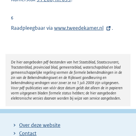
6
Raadpleegbaar via
E
www.tweedekamer.nl
.
x
t
e
r
Disclaimer
De hier aangeboden pdf-bestanden van het Staatsblad, Staatscourant,
Tractatenblad, provinciaal blad, gemeenteblad, waterschapsblad en blad
n
gemeenschappelijke regeling vormen de formele bekendmakingen in de
e
zin van de Bekendmakingswet en de Rijkswet goedkeuring en
bekendmaking verdragen voor zover ze na 1 juli 2009 zijn uitgegeven.
l
Voor pdf-publicaties van vóór deze datum geldt dat alleen de in papieren
i
vorm uitgegeven bladen formele status hebben; de hier aangeboden
elektronische versies daarvan worden bij wijze van service aangeboden.
n
k
:
Over deze website
Contact