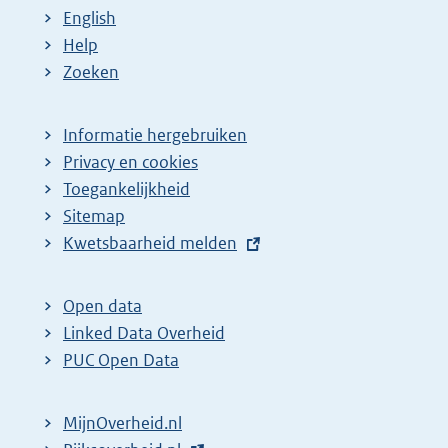
English
Help
Zoeken
Informatie hergebruiken
Privacy en cookies
Toegankelijkheid
Sitemap
E
Kwetsbaarheid melden
x
t
Open data
e
Linked Data Overheid
r
PUC Open Data
n
e
MijnOverheid.nl
l