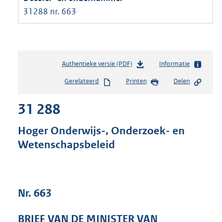
31288 nr. 663
Authentieke versie (PDF)
b
Informatie
e
Gerelateerd
Printen
Delen
s
t
31 288
a
n
d
Hoger Onderwijs-, Onderzoek- en
s
Wetenschapsbeleid
g
r
o
o
t
Nr. 663
t
e
BRIEF VAN DE MINISTER VAN
: