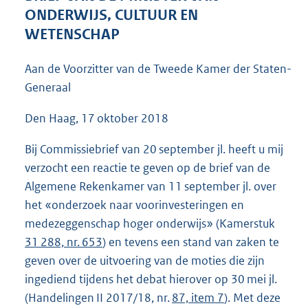
5
ONDERWIJS, CULTUUR EN
0
WETENSCHAP
K
b
Aan de Voorzitter van de Tweede Kamer der Staten-
Generaal
Den Haag, 17 oktober 2018
Bij Commissiebrief van 20 september jl. heeft u mij
verzocht een reactie te geven op de brief van de
Algemene Rekenkamer van 11 september jl. over
het «onderzoek naar voorinvesteringen en
medezeggenschap hoger onderwijs» (Kamerstuk
31 288, nr. 653
) en tevens een stand van zaken te
geven over de uitvoering van de moties die zijn
ingediend tijdens het debat hierover op 30 mei jl.
(Handelingen II 2017/18, nr.
87, item 7
). Met deze