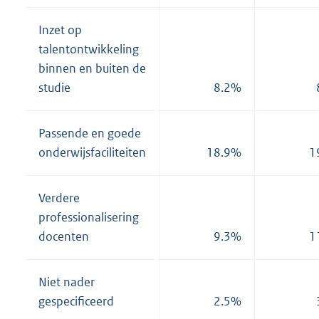
Inzet op
talentontwikkeling
binnen en buiten de
studie
8.2%
Passende en goede
onderwijsfaciliteiten
18.9%
1
Verdere
professionalisering
docenten
9.3%
1
Niet nader
gespecificeerd
2.5%