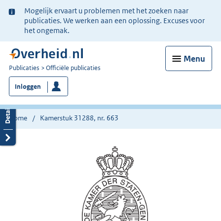
Ter
Mogelijk ervaart u problemen met het zoeken naar
informatie:
publicaties. We werken aan een oplossing. Excuses voor
het ongemak.
Menu
U
Publicaties
Officiële publicaties
bent
Inloggen
nu
hier:
Home
Kamerstuk 31288, nr. 663