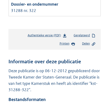
31288 nr. 322
Authentieke versie (PDF)
b
Gerelateerd
e
Printen
Delen
s
t
a
n
Informatie over deze publicatie
d
s
Deze publicatie is op 06-12-2012 gepubliceerd door
g
Tweede Kamer der Staten-Generaal. De publicatie is
r
van het type Kamerstuk en heeft als identifier "kst-
o
31288-322".
o
t
Bestandsformaten
t
e