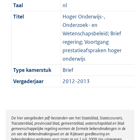
Taal
nl
Titel
Hoger Onderwijs-,
Onderzoek- en
Wetenschapsbeleid; Brief
regering; Voortgang
prestatieafspraken hoger
onderwijs
Type kamerstuk
Brief
Vergaderjaar
2012-2013
Disclaimer
De hier aangeboden pdf-bestanden van het Staatsblad, Staatscourant,
Tractatenblad, provinciaal blad, gemeenteblad, waterschapsblad en blad
gemeenschappelijke regeling vormen de formele bekendmakingen in de
zin van de Bekendmakingswet en de Rijkswet goedkeuring en
bekendmaking verdragen voor zover ze na 1 juli 2009 zijn uitgegeven.