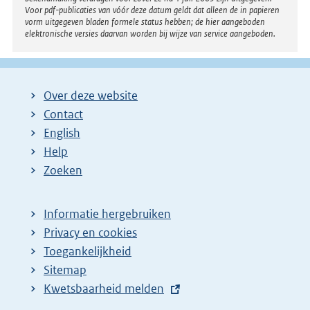
Voor pdf-publicaties van vóór deze datum geldt dat alleen de in papieren
vorm uitgegeven bladen formele status hebben; de hier aangeboden
elektronische versies daarvan worden bij wijze van service aangeboden.
Over deze website
Contact
English
Help
Zoeken
Informatie hergebruiken
Privacy en cookies
Toegankelijkheid
Sitemap
E
Kwetsbaarheid melden
x