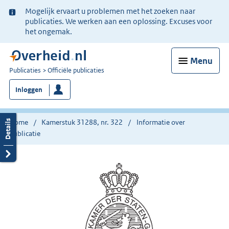
Ter
Mogelijk ervaart u problemen met het zoeken naar
informatie:
publicaties. We werken aan een oplossing. Excuses voor
het ongemak.
Menu
U
Publicaties
Officiële publicaties
bent
Inloggen
nu
hier:
Home
Kamerstuk 31288, nr. 322
Informatie over
publicatie