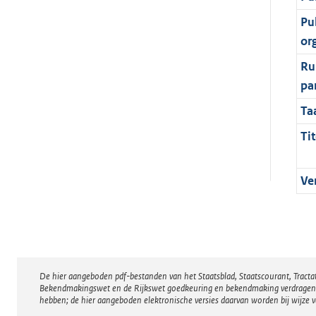
Pu
or
Ru
pa
Ta
Tit
Ve
De hier aangeboden pdf-bestanden van het Staatsblad, Staatscourant, Tract
Disclaimer
Bekendmakingswet en de Rijkswet goedkeuring en bekendmaking verdragen voor
hebben; de hier aangeboden elektronische versies daarvan worden bij wijze 