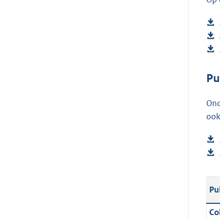
Pu
Ond
ook
Pu
Col