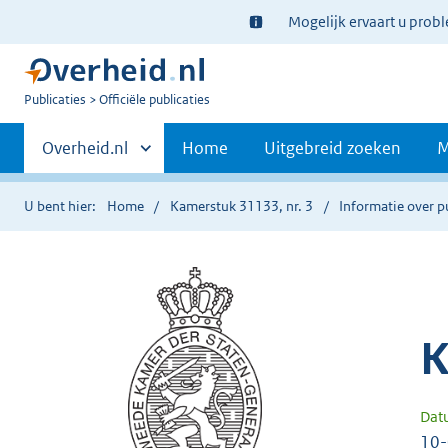
Ter
Mogelijk ervaart u prob
informatie:
U
Publicaties
Officiële publicaties
bent
Primaire
nu
Andere
Overheid.nl
Home
Uitgebreid zoeken
M
hier:
sites
navigatie
binnen
U bent hier:
Home
Kamerstuk 31133, nr. 3
Informatie over p
K
Dat
10