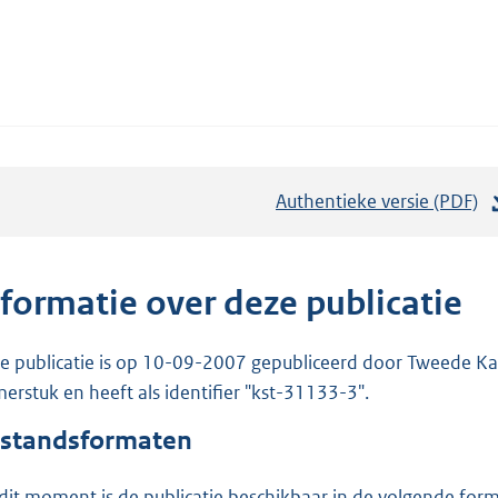
Authentieke versie (PDF)
b
e
s
t
nformatie over deze publicatie
a
n
e publicatie is op 10-09-2007 gepubliceerd door Tweede Kam
d
erstuk en heeft als identifier "kst-31133-3".
s
standsformaten
g
r
dit moment is de publicatie beschikbaar in de volgende for