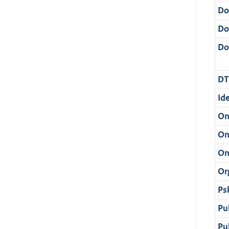
Do
Do
Dos
DT
Ide
On
On
On
Or
Ps
Pu
Pu