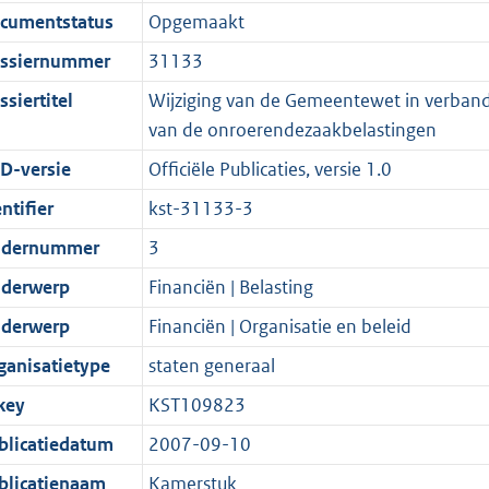
t
a
c
:
e
t
cumentstatus
Opgemaakt
s
d
i
t
a
1
:
e
g
s
e
i
t
8
6
:
ssiernummer
31133
r
g
i
e
i
K
K
3
siertitel
Wijziging van de Gemeentewet in verband
o
r
n
i
e
b
b
K
van de onroerendezaakbelastingen
o
o
f
n
i
b
D-versie
Officiële Publicaties, versie 1.0
t
o
o
f
n
t
t
r
o
f
ntifier
kst-31133-3
e
t
m
r
o
dernummer
3
:
e
a
m
r
derwerp
Financiën | Belasting
2
:
a
a
m
K
2
t
a
a
derwerp
Financiën | Organisatie en beleid
b
K
t
a
ganisatietype
staten generaal
b
t
key
KST109823
blicatiedatum
2007-09-10
blicatienaam
Kamerstuk