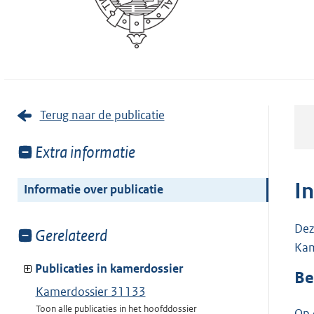
Terug naar de publicatie
Toon
Extra informatie
meer
van:
I
Informatie over publicatie
Dez
Toon
Gerelateerd
Kam
meer
van:
Publicaties in kamerdossier
Be
Kamerdossier 31133
Toon alle publicaties in het hoofddossier
Op 