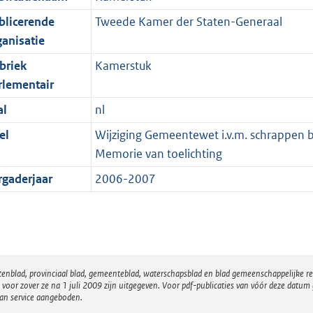
blicerende
Tweede Kamer der Staten-Generaal
ganisatie
briek
Kamerstuk
rlementair
al
nl
el
Wijziging Gemeentewet i.v.m. schrappen 
Memorie van toelichting
rgaderjaar
2006-2007
atenblad, provinciaal blad, gemeenteblad, waterschapsblad en blad gemeenschappelijke 
 zover ze na 1 juli 2009 zijn uitgegeven. Voor pdf-publicaties van vóór deze datum g
van service aangeboden.