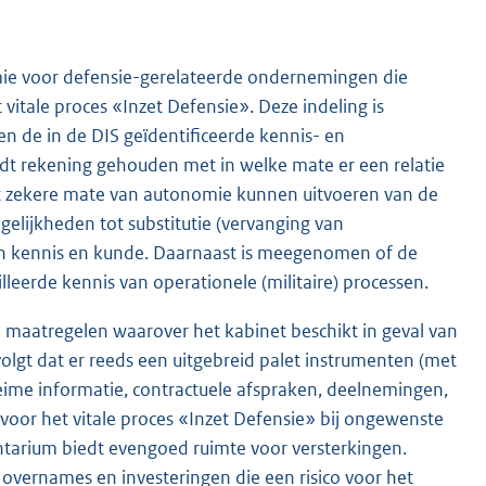
mie voor defensie-gerelateerde ondernemingen die
vitale proces «Inzet Defensie». Deze indeling is
en de in de DIS geïdentificeerde kennis- en
rdt rekening gehouden met in welke mate er een relatie
t zekere mate van autonomie kunnen uitvoeren van de
ogelijkheden tot substitutie (vervanging van
 van kennis en kunde. Daarnaast is meegenomen of de
leerde kennis van operationele (militaire) processen.
e maatregelen waarover het kabinet beschikt in geval van
olgt dat er reeds een uitgebreid palet instrumenten (met
eime informatie, contractuele afspraken, deelnemingen,
 voor het vitale proces «Inzet Defensie» bij ongewenste
ntarium biedt evengoed ruimte voor versterkingen.
 overnames en investeringen die een risico voor het