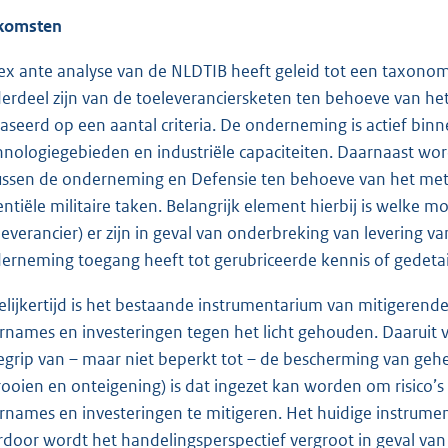
komsten
ex ante analyse van de NLDTIB heeft geleid tot een taxono
erdeel zijn van de toeleveranciersketen ten behoeve van het 
aseerd op een aantal criteria. De onderneming is actief binn
hnologiegebieden en industriële capaciteiten. Daarnaast wo
tussen de onderneming en Defensie ten behoeve van het me
entiële militaire taken. Belangrijk element hierbij is welke m
leverancier) er zijn in geval van onderbreking van levering
erneming toegang heeft tot gerubriceerde kennis of gedetail
elijkertijd is het bestaande instrumentarium van mitigerend
rnames en investeringen tegen het licht gehouden. Daaruit v
egrip van – maar niet beperkt tot – de bescherming van geh
rooien en onteigening) is dat ingezet kan worden om risico’s
rnames en investeringen te mitigeren. Het huidige instrume
rdoor wordt het handelingsperspectief vergroot in geval van