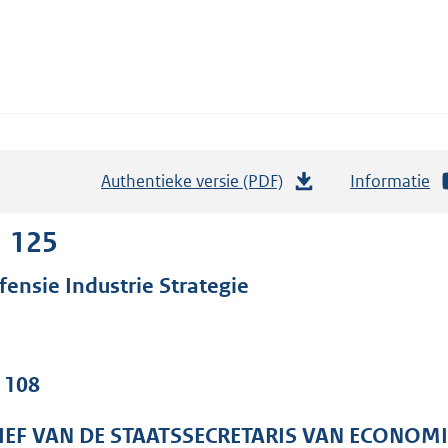
Authentieke versie (PDF)
b
Informatie
e
s
1 125
t
fensie Industrie Strategie
a
n
d
s
. 108
g
r
IEF VAN DE STAATSSECRETARIS VAN ECONOMI