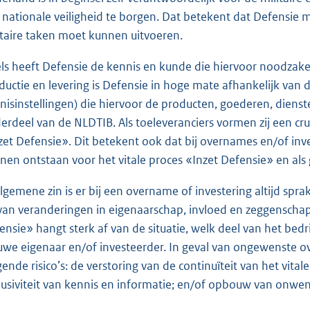
 nationale veiligheid te borgen. Dat betekent dat Defensie
itaire taken moet kunnen uitvoeren.
ls heeft Defensie de kennis en kunde die hiervoor noodzakeli
ductie en levering is Defensie in hoge mate afhankelijk van
nisinstellingen) die hiervoor de producten, goederen, dienst
erdeel van de NLDTIB. Als toeleveranciers vormen zij een cruci
zet Defensie». Dit betekent ook dat bij overnames en/of inv
nen ontstaan voor het vitale proces «Inzet Defensie» en als 
algemene zin is er bij een overname of investering altijd spr
van veranderingen in eigenaarschap, invloed en zeggenschap. 
ensie» hangt sterk af van de situatie, welk deel van het bed
uwe eigenaar en/of investeerder. In geval van ongewenste 
gende risico’s: de verstoring van de continuïteit van het vital
lusiviteit van kennis en informatie; en/of opbouw van onwens