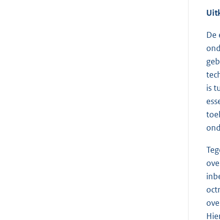
Uit
De 
ond
geb
tec
is 
ess
toe
ond
Teg
ove
inb
oct
ove
Hie