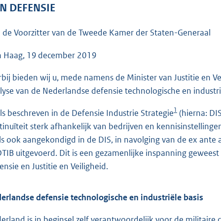
o
N DEFENSIE
o
t
 de Voorzitter van de Tweede Kamer der Staten-Generaal
t
e
 Haag, 19 december 2019
:
rbij bieden wij u, mede namens de Minister van Justitie en Ve
4
lyse van de Nederlandse defensie technologische en industrië
5
K
1
ls beschreven in de Defensie Industrie Strategie
(hierna: DIS
b
tinuïteit sterk afhankelijk van bedrijven en kennisinstellingen
ls ook aangekondigd in de DIS, in navolging van de ex ante 
TIB uitgevoerd. Dit is een gezamenlijke inspanning geweest
ensie en Justitie en Veiligheid.
erlandse defensie technologische en industriële basis
erland is in beginsel zelf verantwoordelijk voor de militaire