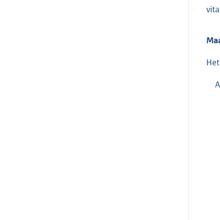
vit
Maa
Het
A