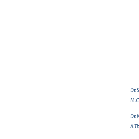
De S
M.C
De M
A.Th