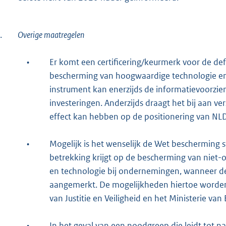
.
Overige maatregelen
•
Er komt een certificering/keurmerk voor de defe
bescherming van hoogwaardige technologie en
instrument kan enerzijds de informatievoorzi
investeringen. Anderzijds draagt het bij aan v
effect kan hebben op de positionering van NL
•
Mogelijk is het wenselijk de Wet bescherming 
betrekking krijgt op de bescherming van niet-
en technologie bij ondernemingen, wanneer dez
aangemerkt. De mogelijkheden hiertoe worden
van Justitie en Veiligheid en het Ministerie va
•
In het geval van een noodgreep die leidt tot 