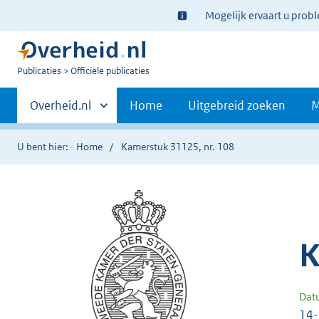
Ter
Mogelijk ervaart u prob
informatie:
U
Publicaties
Officiële publicaties
bent
Primaire
nu
Andere
Overheid.nl
Home
Uitgebreid zoeken
M
hier:
sites
navigatie
binnen
U bent hier:
Home
Kamerstuk 31125, nr. 108
K
Dat
14-