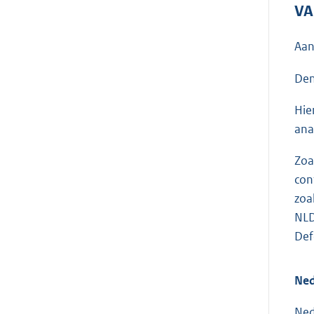
VA
Aan
Den
Hie
ana
Zoa
con
zoa
NLD
Def
Ned
Ned