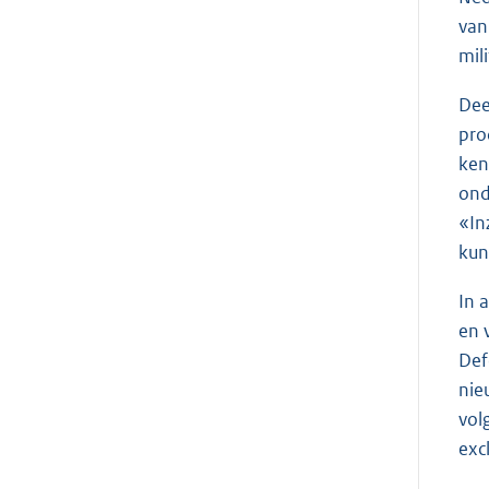
van
mil
Dee
pro
ken
ond
«In
kun
In 
en 
Def
nie
vol
exc