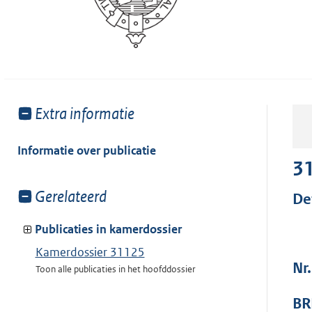
Toon
Extra informatie
meer
van:
Informatie over publicatie
3
Toon
Gerelateerd
De
meer
van:
Publicaties in kamerdossier
Kamerdossier 31125
Nr
Toon alle publicaties in het hoofddossier
BR