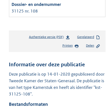
31125 nr. 108
Authentieke versie (PDF)
b
Gerelateerd
e
Printen
Delen
s
t
a
n
Informatie over deze publicatie
d
s
Deze publicatie is op 14-01-2020 gepubliceerd door
g
Tweede Kamer der Staten-Generaal. De publicatie is
r
van het type Kamerstuk en heeft als identifier "kst-
o
31125-108".
o
t
Bestandsformaten
t
e