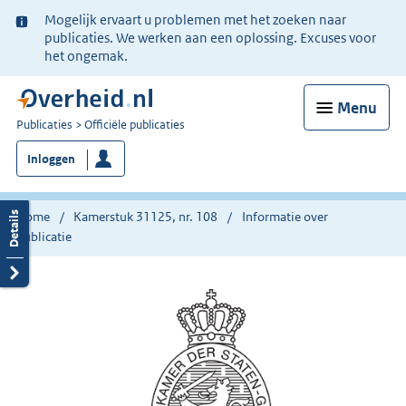
Ter
Mogelijk ervaart u problemen met het zoeken naar
informatie:
publicaties. We werken aan een oplossing. Excuses voor
het ongemak.
Menu
U
Publicaties
Officiële publicaties
bent
Inloggen
nu
hier:
Home
Kamerstuk 31125, nr. 108
Informatie over
publicatie