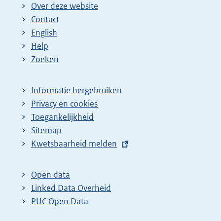
Over deze website
Contact
English
Help
Zoeken
Informatie hergebruiken
Privacy en cookies
Toegankelijkheid
Sitemap
E
Kwetsbaarheid melden
x
t
Open data
e
Linked Data Overheid
r
PUC Open Data
n