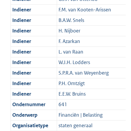
Indiener
F.M. van Kooten-Arissen
Indiener
B.A.W. Snels
Indiener
H. Nijboer
Indiener
F. Azarkan
Indiener
L. van Raan
Indiener
W.J.H. Lodders
Indiener
S.P.R.A. van Weyenberg
Indiener
P.H. Omtzigt
Indiener
E.E.W. Bruins
Ondernummer
641
Onderwerp
Financiën | Belasting
Organisatietype
staten generaal