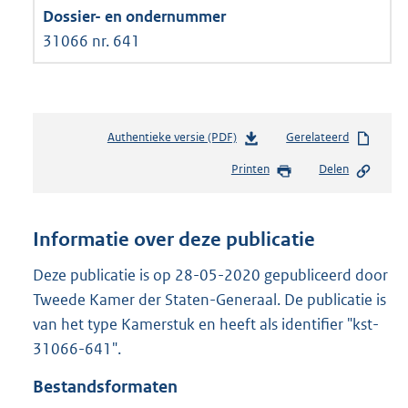
31066 nr. 641
Authentieke versie (PDF)
b
Gerelateerd
e
Printen
Delen
s
t
a
n
Informatie over deze publicatie
d
s
Deze publicatie is op 28-05-2020 gepubliceerd door
g
Tweede Kamer der Staten-Generaal. De publicatie is
r
van het type Kamerstuk en heeft als identifier "kst-
o
31066-641".
o
t
Bestandsformaten
t
e