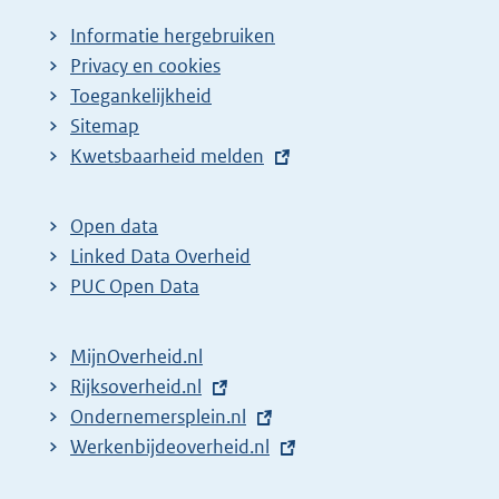
Informatie hergebruiken
Privacy en cookies
Toegankelijkheid
Sitemap
E
Kwetsbaarheid melden
x
t
Open data
e
Linked Data Overheid
r
PUC Open Data
n
e
MijnOverheid.nl
l
E
Rijksoverheid.nl
i
x
E
Ondernemersplein.nl
n
t
x
E
Werkenbijdeoverheid.nl
k
e
t
x
: