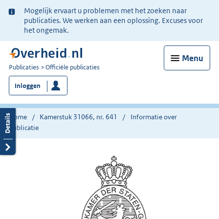
Ter
Mogelijk ervaart u problemen met het zoeken naar
informatie:
publicaties. We werken aan een oplossing. Excuses voor
het ongemak.
Menu
U
Publicaties
Officiële publicaties
bent
Inloggen
nu
hier:
Home
Kamerstuk 31066, nr. 641
Informatie over
publicatie