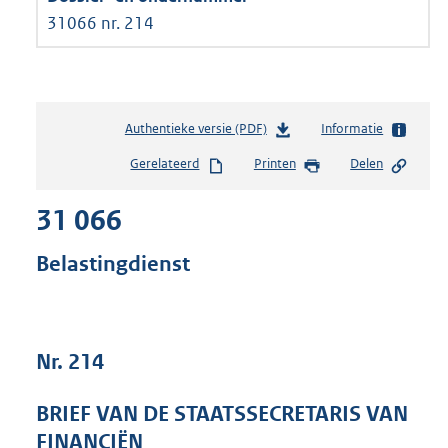
31066 nr. 214
Authentieke versie (PDF)
b
Informatie
e
Gerelateerd
Printen
Delen
s
t
31 066
a
n
d
Belastingdienst
s
g
r
o
Nr. 214
o
t
t
BRIEF VAN DE STAATSSECRETARIS VAN
e
FINANCIËN
: