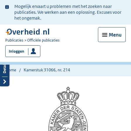
Ter
Mogelijk ervaart u problemen met het zoeken naar
informatie:
publicaties. We werken aan een oplossing. Excuses voor
het ongemak.
Menu
U
Publicaties
Officiële publicaties
bent
Inloggen
nu
hier:
Home
Kamerstuk 31066, nr. 214