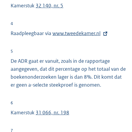
Kamerstuk
32 140, nr. 5
4
Raadpleegbaar via
E
www.tweedekamer.nl
x
t
5
e
De ADR gaat er vanuit, zoals in de rapportage
r
aangegeven, dat dit percentage op het totaal van de
n
boekenonderzoeken lager is dan 8%. Dit komt dat
e
er geen a-selecte steekproef is genomen.
l
i
6
n
Kamerstuk
31 066, nr. 198
k
:
7