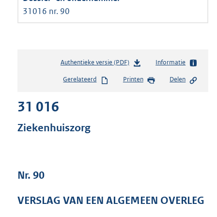
31016 nr. 90
Authentieke versie (PDF)
b
Informatie
e
Gerelateerd
Printen
Delen
s
t
31 016
a
n
d
Ziekenhuiszorg
s
g
r
o
Nr. 90
o
t
t
VERSLAG VAN EEN ALGEMEEN OVERLEG
e
: