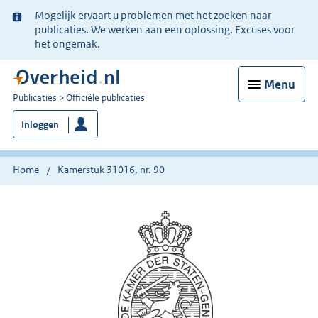
Ter
Mogelijk ervaart u problemen met het zoeken naar
informatie:
publicaties. We werken aan een oplossing. Excuses voor
het ongemak.
Menu
U
Publicaties
Officiële publicaties
bent
Inloggen
nu
hier:
Home
Kamerstuk 31016, nr. 90