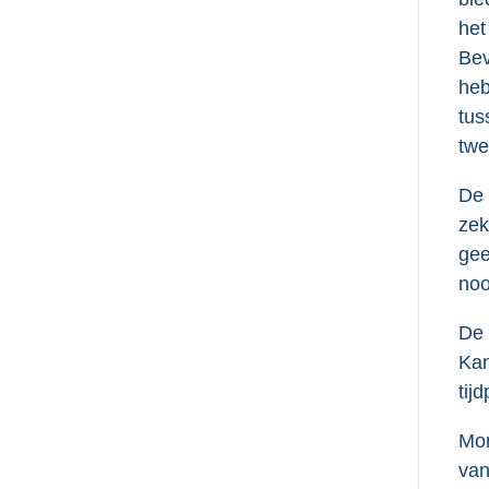
het
Bev
heb
tus
twe
De 
zek
gee
noo
De 
Kan
tij
Mom
van