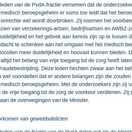
leden van de PvdA-fractie vernemen dat de onderzoeke
 medisch beroepsgeheim er soms toe leidt dat het beroep
 onrechte wel wordt doorbroken. Zij noemen het voorbee
zien van verzekerings-artsen, bedrijfsartsen en AWBZ-
uidelijkheid en het gebrek aan kennis zijn op te lossen 
dacht te schenken aan het omgaan met het medisch bero
tocollen meer duidelijkheid en houvast kunnen bieden. 
 altijd het belang van vrije toegang tot de zorg heeft la
fraudebestrijding. Deze leden hechten zwaar aan het bel
h wel voorstellen dat er andere belangen zijn die zoude
 medisch beroepsgeheim. Met de onderzoekers zijn zij 
 de vrije toegang tot de zorg de voorkeur verdienen. Zij
t aan de overwegingen van de Minister.
rkomen van geweldsdelicten
leden van de fractie van de PvdA delen net als de Minis