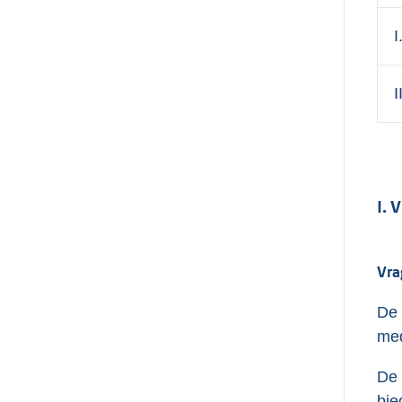
I
I
I.
Vra
De 
med
De 
bie