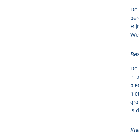
De 
ber
Rij
Wet
Bes
De 
in 
bie
nie
gro
is 
Kne