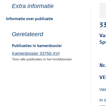
Toon
Extra informatie
meer
van:
Informatie over publicatie
33
Toon
Gerelateerd
Va
meer
Sp
van:
Publicaties in kamerdossier
Kamerdossier 33750-XVI
Toon alle publicaties in het hoofddossier
Nr.
VE
Vas
In 