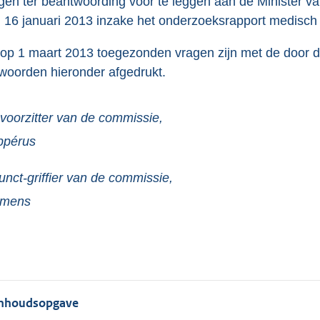
:
gen ter beantwoording voor te leggen aan de Minister va
1
 16 januari 2013 inzake het onderzoeksrapport medis
4
op 1 maart 2013 toegezonden vragen zijn met de door de
7
woorden hieronder afgedrukt.
K
b
voorzitter van de commissie,
ppérus
unct-griffier van de commissie,
emens
Inhoudsopgave