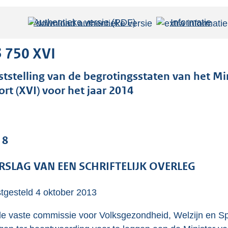
Authentieke versie (PDF)
b
Informatie
e
s
 750 XVI
t
ststelling van de begrotingsstaten van het Mi
a
ort (XVI) voor het jaar 2014
n
d
s
g
 8
r
o
RSLAG VAN EEN SCHRIFTELIJK OVERLEG
o
t
tgesteld
4 oktober 2013
t
e
de vaste commissie voor Volksgezondheid, Welzijn en Spo