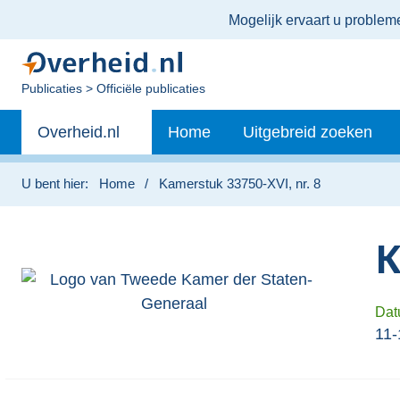
Ter
Mogelijk ervaart u proble
informatie:
U
Publicaties
Officiële publicaties
bent
Primaire
nu
Andere
Overheid.nl
Home
Uitgebreid zoeken
hier:
navigatie
sites
binnen
U bent hier:
Home
Kamerstuk 33750-XVI, nr. 8
K
Dat
11-