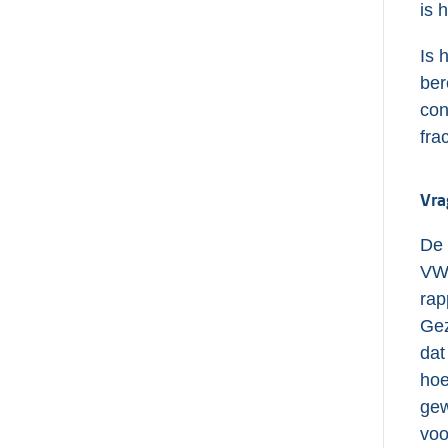
is 
Is 
ber
con
frac
Vra
De 
VWS
rap
Gez
dat
hoe
gew
voo