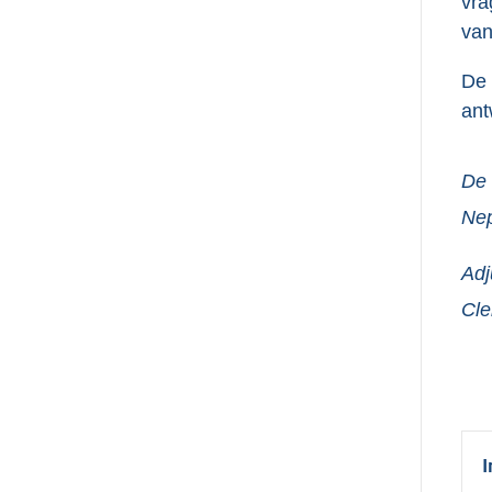
vra
van
De 
ant
De 
Ne
Adj
Cl