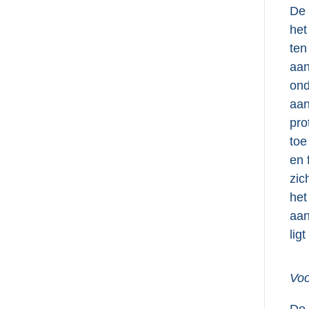
De 
het
ten
aan
ond
aan
pro
toe
en 
zic
het
aan
lig
Voo
De 