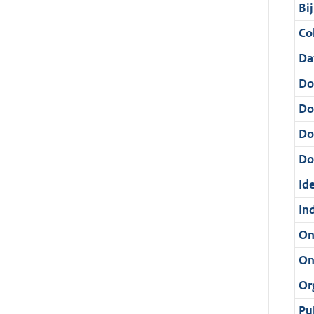
Bi
Col
Da
Do
Do
Do
Dos
Ide
In
On
On
Or
Pu