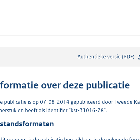
Authentieke versie (PDF)
b
e
s
t
nformatie over deze publicatie
a
n
e publicatie is op 07-08-2014 gepubliceerd door Tweede Kam
d
erstuk en heeft als identifier "kst-31016-78".
s
standsformaten
g
r
dit moment is de publicatie beschikbaar in de volgende for