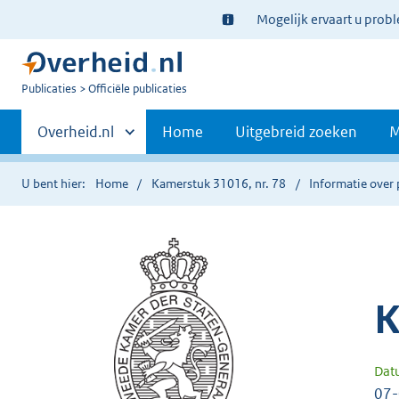
Ter
Mogelijk ervaart u prob
informatie:
U
Publicaties
Officiële publicaties
bent
Primaire
nu
Andere
Overheid.nl
Home
Uitgebreid zoeken
M
hier:
sites
navigatie
binnen
U bent hier:
Home
Kamerstuk 31016, nr. 78
Informatie over 
K
Dat
07-