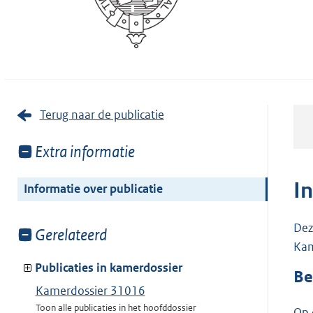
Terug naar de publicatie
Toon
Extra informatie
meer
van:
I
Informatie over publicatie
Dez
Toon
Gerelateerd
Kam
meer
van:
Publicaties in kamerdossier
Be
Kamerdossier 31016
Toon alle publicaties in het hoofddossier
Op 