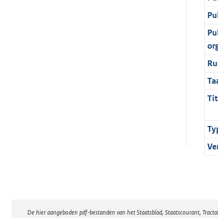
Pu
Pu
or
Ru
Ta
Tit
Ty
Ve
De hier aangeboden pdf-bestanden van het Staatsblad, Staatscourant, Tract
Disclaimer