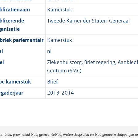
blicatienaam
Kamerstuk
blicerende
Tweede Kamer der Staten-Generaal
ganisatie
briek parlementair
Kamerstuk
al
nl
el
Ziekenhuiszorg; Brief regering; Aanbied
Centrum (SMC)
pe kamerstuk
Brief
rgaderjaar
2013-2014
atenblad, provinciaal blad, gemeenteblad, waterschapsblad en blad gemeenschappelijke 