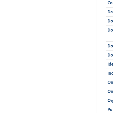
Col
Da
Do
Do
Do
Dos
Ide
In
On
On
Or
Pu