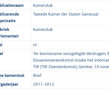
blicatienaam
Kamerstuk
blicerende
Tweede Kamer der Staten-Generaal
ganisatie
briek
Kamerstuk
rlementair
al
nl
el
Ter kennisname voorgelegde Verdragen; Bri
Douaneovereenkomst inzake het internati
TIR (TIR-Overeenkomst); Genève, 14 no
pe kamerstuk
Brief
rgaderjaar
2011-2012