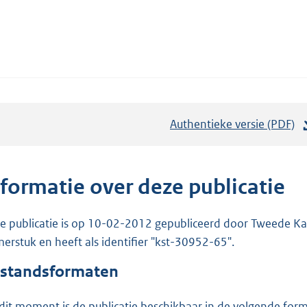
Authentieke versie (PDF)
b
e
s
t
nformatie over deze publicatie
a
n
e publicatie is op 10-02-2012 gepubliceerd door Tweede Kam
d
erstuk en heeft als identifier "kst-30952-65".
s
standsformaten
g
r
dit moment is de publicatie beschikbaar in de volgende for