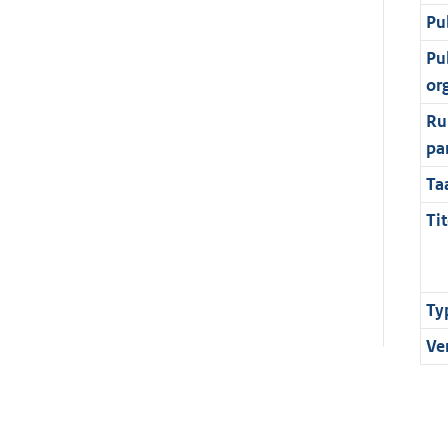
Pu
Pu
or
Ru
pa
Ta
Tit
Ty
Ve