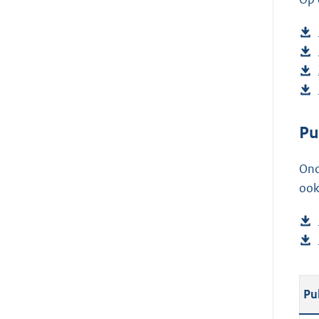
Pu
Ond
ook
Pu