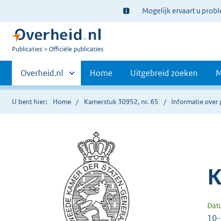
Ter
Mogelijk ervaart u prob
informatie:
U
Publicaties
Officiële publicaties
bent
Primaire
nu
Andere
Overheid.nl
Home
Uitgebreid zoeken
M
hier:
sites
navigatie
binnen
U bent hier:
Home
Kamerstuk 30952, nr. 65
Informatie over 
K
Dat
10