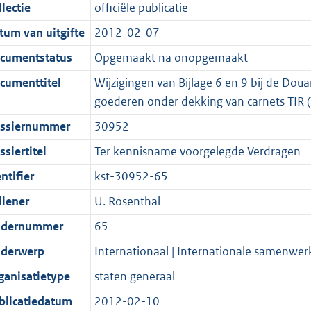
t
a
c
i
:
e
t
t
lectie
officiële publicatie
d
n
i
t
a
c
3
:
e
t
tum van uitgifte
2012-02-07
s
d
e
i
t
a
9
6
:
e
g
s
i
e
i
t
K
K
2
:
cumentstatus
Opgemaakt na onopgemaakt
r
g
n
i
e
i
b
b
K
1
cumenttitel
Wijzigingen van Bijlage 6 en 9 bij de Do
o
r
f
n
i
e
b
K
goederen onder dekking van carnets TIR
o
o
o
f
n
i
b
ssiernummer
30952
t
o
r
o
f
n
t
t
m
r
o
f
siertitel
Ter kennisname voorgelegde Verdragen
e
t
a
m
r
o
ntifier
kst-30952-65
:
e
a
a
m
r
diener
U. Rosenthal
2
:
t
a
a
m
K
2
t
a
a
dernummer
65
b
K
t
a
derwerp
Internationaal | Internationale samenwer
b
t
ganisatietype
staten generaal
blicatiedatum
2012-02-10