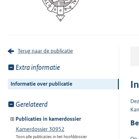
Terug naar de publicatie
Toon
Extra informatie
meer
van:
I
Informatie over publicatie
Dez
Toon
Gerelateerd
Kam
meer
van:
Publicaties in kamerdossier
Be
Kamerdossier 30952
Toon alle publicaties in het hoofddossier
Op 