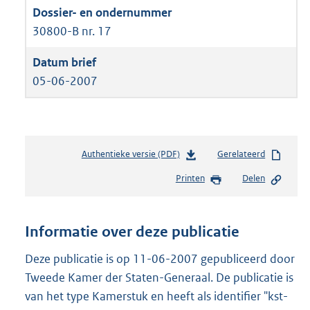
30800-B nr. 17
05-06-2007
Authentieke versie (PDF)
b
Gerelateerd
e
Printen
Delen
s
t
a
n
Informatie over deze publicatie
d
s
Deze publicatie is op 11-06-2007 gepubliceerd door
g
Tweede Kamer der Staten-Generaal. De publicatie is
r
van het type Kamerstuk en heeft als identifier "kst-
o