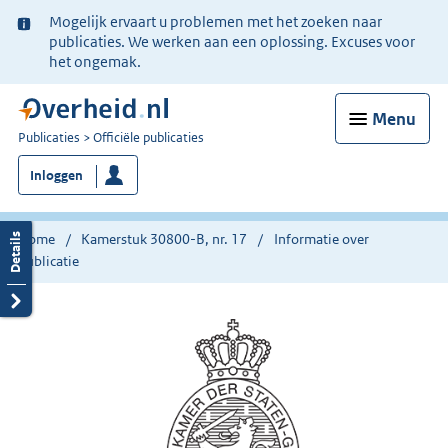
Ter
Mogelijk ervaart u problemen met het zoeken naar
informatie:
publicaties. We werken aan een oplossing. Excuses voor
het ongemak.
Menu
U
Publicaties
Officiële publicaties
bent
Inloggen
nu
hier:
Home
Kamerstuk 30800-B, nr. 17
Informatie over
publicatie