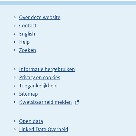
Over deze website
Contact
English
Help
Zoeken
Informatie hergebruiken
Privacy en cookies
Toegankelijkheid
Sitemap
E
Kwetsbaarheid melden
x
t
Open data
e
Linked Data Overheid
r