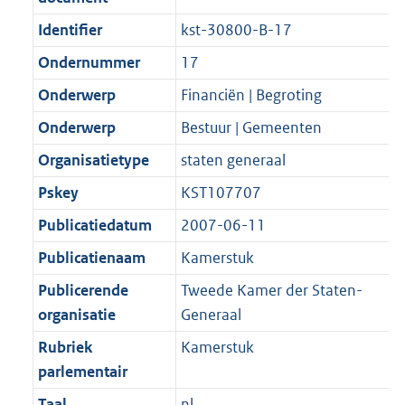
b
K
t
Identifier
kst-30800-B-17
b
Ondernummer
17
Onderwerp
Financiën | Begroting
Onderwerp
Bestuur | Gemeenten
Organisatietype
staten generaal
Pskey
KST107707
Publicatiedatum
2007-06-11
Publicatienaam
Kamerstuk
Publicerende
Tweede Kamer der Staten-
organisatie
Generaal
Rubriek
Kamerstuk
parlementair
Taal
nl