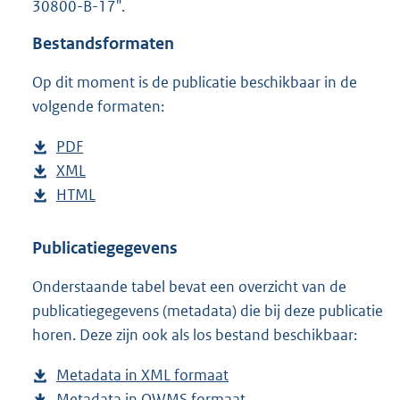
30800-B-17".
o
t
Bestandsformaten
t
e
Op dit moment is de publicatie beschikbaar in de
:
1
volgende formaten:
5
K
D
PDF
b
b
o
D
XML
e
b
w
o
D
HTML
s
e
b
n
w
o
t
s
e
l
n
w
a
t
s
Publicatiegegevens
o
l
n
n
a
t
Onderstaande tabel bevat een overzicht van de
a
o
l
d
n
a
publicatiegegevens (metadata) die bij deze publicatie
d
a
o
s
d
n
horen. Deze zijn ook als los bestand beschikbaar:
p
d
a
g
s
d
u
p
d
r
g
s
Metadata in XML formaat
b
b
u
p
o
r
g
Metadata in OWMS formaat
e
b