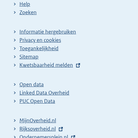
Help
Zoeken
Informatie hergebruiken
Privacy en cookies
Toegankelijkheid
Sitemap
E
Kwetsbaarheid melden
x
t
Open data
e
Linked Data Overheid
r
PUC Open Data
n
e
MijnOverheid.nl
l
E
Rijksoverheid.nl
i
x
E
Ondernemersplein.nl