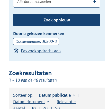
(dossier)nummer
uw
de
zoekterm
TAB
of
toets,
Zoek opnieuw
(dossier)nummer
of
in
de
Door u gekozen kenmerken
pijl
Dossiernummer: 30800-B
beneden
Pas zoekopdracht aan
toets
om
toegang
te
Zoekresultaten
krijgen
1 - 10 van de 46 resultaten
tot
de
Sorteer op:
Sorteer op:
Datum publicatie
suggesties.
Sorteer op:
Datum document
Sorteer op:
Relevantie
Druk
Aantal:
Toon
10
resultaten per pagina
Toon
20
resultaten per pagina
Toon
50
resultaten per pagina