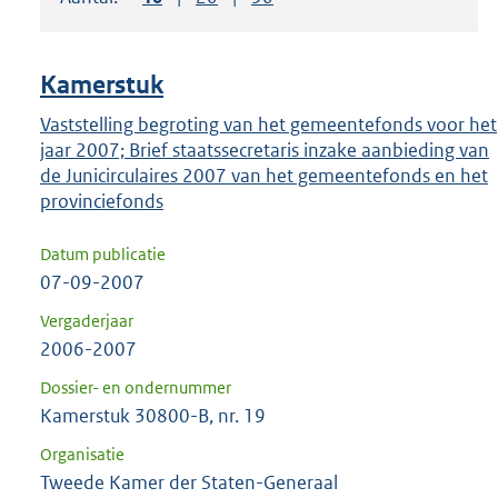
om
ENTER
om
Kamerstuk
uw
keuze
Vaststelling begroting van het gemeentefonds voor het
jaar 2007; Brief staatssecretaris inzake aanbieding van
te
de Junicirculaires 2007 van het gemeentefonds en het
bevestigen.
provinciefonds
Datum publicatie
07-09-2007
Vergaderjaar
2006-2007
Dossier- en ondernummer
Kamerstuk 30800-B, nr. 19
Organisatie
Tweede Kamer der Staten-Generaal