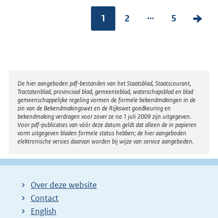
...
1
2
5
V
o
l
g
e
Disclaimer
De hier aangeboden pdf-bestanden van het Staatsblad, Staatscourant,
n
Tractatenblad, provinciaal blad, gemeenteblad, waterschapsblad en blad
gemeenschappelijke regeling vormen de formele bekendmakingen in de
d
zin van de Bekendmakingswet en de Rijkswet goedkeuring en
bekendmaking verdragen voor zover ze na 1 juli 2009 zijn uitgegeven.
e
Voor pdf-publicaties van vóór deze datum geldt dat alleen de in papieren
vorm uitgegeven bladen formele status hebben; de hier aangeboden
p
elektronische versies daarvan worden bij wijze van service aangeboden.
a
g
i
Over deze website
n
Contact
a
English