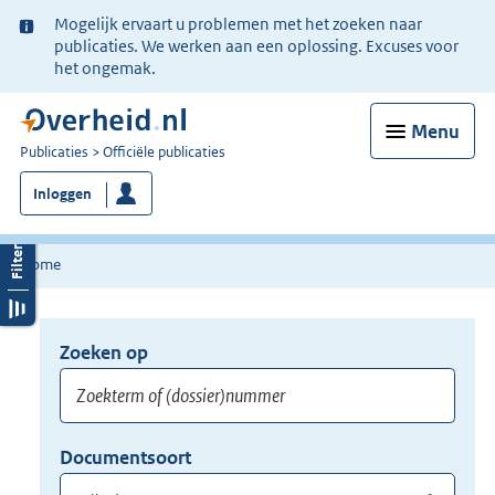
Ter
Mogelijk ervaart u problemen met het zoeken naar
informatie:
publicaties. We werken aan een oplossing. Excuses voor
het ongemak.
Menu
U
Publicaties
Officiële publicaties
bent
Inloggen
nu
hier:
Home
Zoeken op
Opnieuw
zoeken:
Zoekterm
Vul
Documentsoort
of
hier
Gebruik