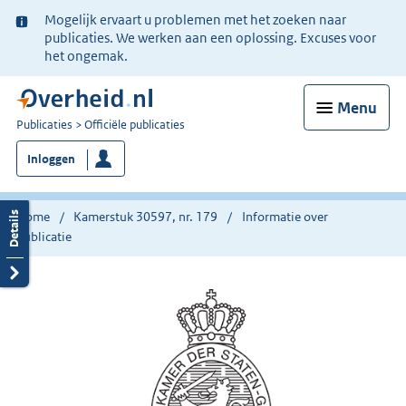
Ter
Mogelijk ervaart u problemen met het zoeken naar
informatie:
publicaties. We werken aan een oplossing. Excuses voor
het ongemak.
Menu
U
Publicaties
Officiële publicaties
bent
Inloggen
nu
hier:
Home
Kamerstuk 30597, nr. 179
Informatie over
publicatie