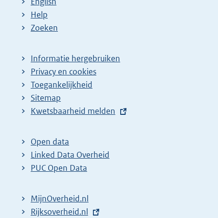
English
Help
Zoeken
Informatie hergebruiken
Privacy en cookies
Toegankelijkheid
Sitemap
E
Kwetsbaarheid melden
x
t
Open data
e
Linked Data Overheid
r
PUC Open Data
n
e
MijnOverheid.nl
l
E
Rijksoverheid.nl
i