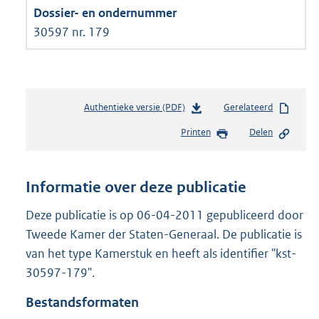
30597 nr. 179
Authentieke versie (PDF)
b
Gerelateerd
e
Printen
Delen
s
t
a
n
Informatie over deze publicatie
d
s
Deze publicatie is op 06-04-2011 gepubliceerd door
g
Tweede Kamer der Staten-Generaal. De publicatie is
r
van het type Kamerstuk en heeft als identifier "kst-
o
30597-179".
o
t
Bestandsformaten
t
e