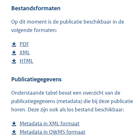
t
Bestandsformaten
t
e
Op dit moment is de publicatie beschikbaar in de
:
1
volgende formaten:
4
K
D
PDF
b
b
o
D
XML
e
b
w
o
D
HTML
s
e
b
n
w
o
t
s
e
l
n
w
a
t
s
Publicatiegegevens
o
l
n
n
a
t
Onderstaande tabel bevat een overzicht van de
a
o
l
d
n
a
publicatiegegevens (metadata) die bij deze publicatie
d
a
o
s
d
n
horen. Deze zijn ook als los bestand beschikbaar:
p
d
a
g
s
d
u
p
d
r
g
s
Metadata in XML formaat
b
b
u
p
o
r
g
Metadata in OWMS formaat
e
b
l
b
u
o
o
r