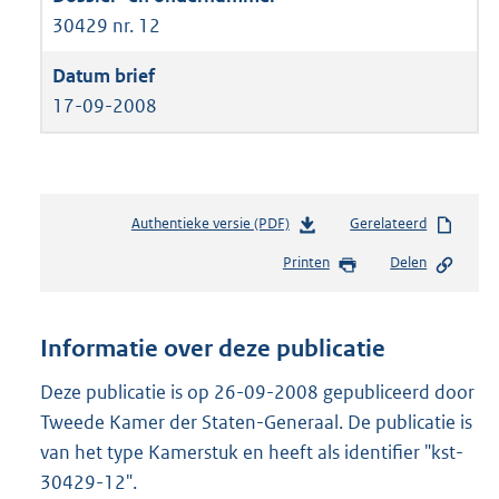
30429 nr. 12
17-09-2008
Authentieke versie (PDF)
b
Gerelateerd
e
Printen
Delen
s
t
a
n
Informatie over deze publicatie
d
s
Deze publicatie is op 26-09-2008 gepubliceerd door
g
Tweede Kamer der Staten-Generaal. De publicatie is
r
van het type Kamerstuk en heeft als identifier "kst-
o
30429-12".
o