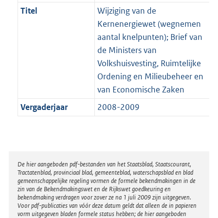
Titel
Wijziging van de
Kernenergiewet (wegnemen
aantal knelpunten); Brief van
de Ministers van
Volkshuisvesting, Ruimtelijke
Ordening en Milieubeheer en
van Economische Zaken
Vergaderjaar
2008-2009
Disclaimer
De hier aangeboden pdf-bestanden van het Staatsblad, Staatscourant,
Tractatenblad, provinciaal blad, gemeenteblad, waterschapsblad en blad
gemeenschappelijke regeling vormen de formele bekendmakingen in de
zin van de Bekendmakingswet en de Rijkswet goedkeuring en
bekendmaking verdragen voor zover ze na 1 juli 2009 zijn uitgegeven.
Voor pdf-publicaties van vóór deze datum geldt dat alleen de in papieren
vorm uitgegeven bladen formele status hebben; de hier aangeboden