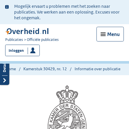
Ter
Mogelijk ervaart u problemen met het zoeken naar
informatie:
publicaties. We werken aan een oplossing. Excuses voor
het ongemak.
Menu
U
Publicaties
Officiële publicaties
bent
Inloggen
nu
hier:
Home
Kamerstuk 30429, nr. 12
Informatie over publicatie