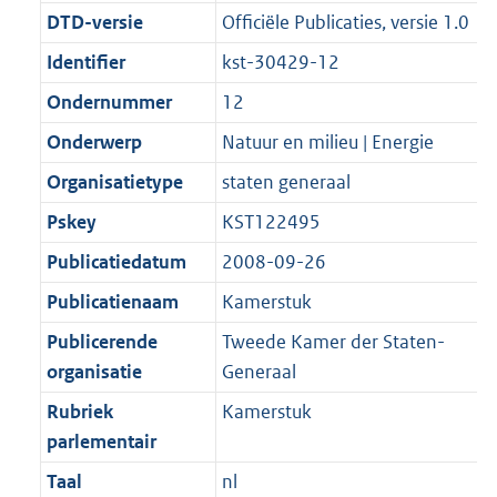
t
b
DTD-versie
Officiële Publicaties, versie 1.0
Identifier
kst-30429-12
Ondernummer
12
Onderwerp
Natuur en milieu | Energie
Organisatietype
staten generaal
Pskey
KST122495
Publicatiedatum
2008-09-26
Publicatienaam
Kamerstuk
Publicerende
Tweede Kamer der Staten-
organisatie
Generaal
Rubriek
Kamerstuk
parlementair
Taal
nl