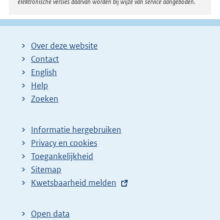
elektronische versies daarvan worden bij wijze van service aangeboden.
Over deze website
Contact
English
Help
Zoeken
Informatie hergebruiken
Privacy en cookies
Toegankelijkheid
Sitemap
E
Kwetsbaarheid melden
x
t
Open data