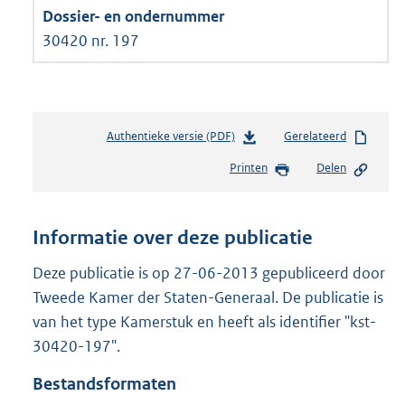
30420 nr. 197
Authentieke versie (PDF)
b
Gerelateerd
e
Printen
Delen
s
t
a
n
Informatie over deze publicatie
d
s
Deze publicatie is op 27-06-2013 gepubliceerd door
g
Tweede Kamer der Staten-Generaal. De publicatie is
r
van het type Kamerstuk en heeft als identifier "kst-
o
30420-197".
o
t
Bestandsformaten
t
e