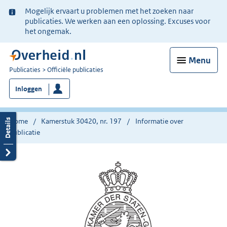
Ter
Mogelijk ervaart u problemen met het zoeken naar
informatie:
publicaties. We werken aan een oplossing. Excuses voor
het ongemak.
Menu
U
Publicaties
Officiële publicaties
bent
Inloggen
nu
hier:
Home
Kamerstuk 30420, nr. 197
Informatie over
publicatie