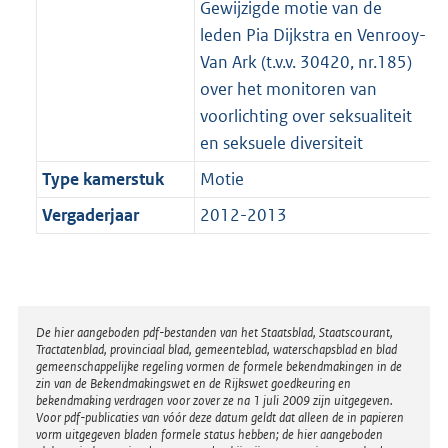
Gewijzigde motie van de
leden Pia Dijkstra en Venrooy-
Van Ark (t.v.v. 30420, nr.185)
over het monitoren van
voorlichting over seksualiteit
en seksuele diversiteit
Type kamerstuk
Motie
Vergaderjaar
2012-2013
Disclaimer
De hier aangeboden pdf-bestanden van het Staatsblad, Staatscourant,
Tractatenblad, provinciaal blad, gemeenteblad, waterschapsblad en blad
gemeenschappelijke regeling vormen de formele bekendmakingen in de
zin van de Bekendmakingswet en de Rijkswet goedkeuring en
bekendmaking verdragen voor zover ze na 1 juli 2009 zijn uitgegeven.
Voor pdf-publicaties van vóór deze datum geldt dat alleen de in papieren
vorm uitgegeven bladen formele status hebben; de hier aangeboden