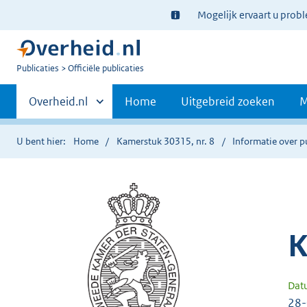
Ter
Mogelijk ervaart u prob
informatie:
U
Publicaties
Officiële publicaties
bent
Primaire
nu
Andere
Overheid.nl
Home
Uitgebreid zoeken
M
hier:
sites
navigatie
binnen
U bent hier:
Home
Kamerstuk 30315, nr. 8
Informatie over p
K
Dat
28