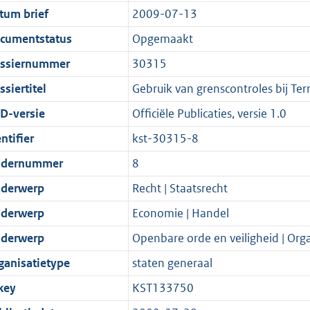
t
a
c
:
e
t
tum brief
2009-07-13
s
d
i
t
a
1
:
e
g
s
e
i
t
5
5
:
cumentstatus
Opgemaakt
r
g
i
e
i
K
K
2
ssiernummer
30315
o
r
n
i
e
b
b
K
siertitel
Gebruik van grenscontroles bij Ter
o
o
f
n
i
b
t
o
o
f
n
D-versie
Officiële Publicaties, versie 1.0
t
t
r
o
f
ntifier
kst-30315-8
e
t
m
r
o
dernummer
8
:
e
a
m
r
2
:
a
a
m
derwerp
Recht | Staatsrecht
K
2
t
a
a
derwerp
Economie | Handel
b
K
t
a
derwerp
Openbare orde en veiligheid | Orga
b
t
ganisatietype
staten generaal
key
KST133750