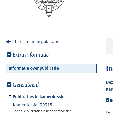
Terug naar de publicatie
Toon
Extra informatie
meer
van:
I
Informatie over publicatie
Dez
Toon
Gerelateerd
Kam
meer
van:
Publicaties in kamerdossier
Be
Kamerdossier 30315
Toon alle publicaties in het hoofddossier
Op 