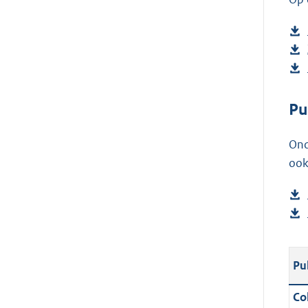
Pu
Ond
ook
Pu
Col