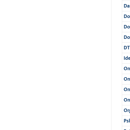
Da
Do
Do
Dos
DT
Ide
On
On
On
On
Or
Ps