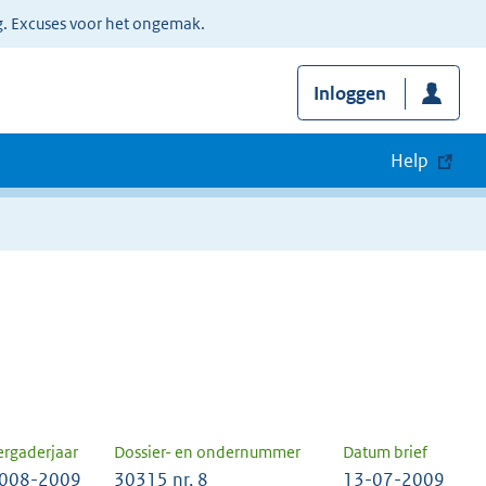
g. Excuses voor het ongemak.
Inloggen
Help
ergaderjaar
Dossier- en ondernummer
Datum brief
008-2009
30315 nr. 8
13-07-2009