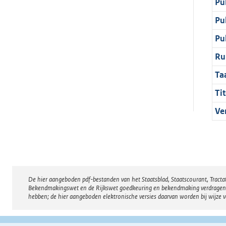
Pu
Pu
Pu
Ru
Ta
Tit
Ve
De hier aangeboden pdf-bestanden van het Staatsblad, Staatscourant, Tract
Disclaimer
Bekendmakingswet en de Rijkswet goedkeuring en bekendmaking verdragen voor
hebben; de hier aangeboden elektronische versies daarvan worden bij wijze 