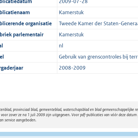
blicatiedatum
2009-07-28
blicatienaam
Kamerstuk
blicerende organisatie
Tweede Kamer der Staten-Genera
briek parlementair
Kamerstuk
al
nl
el
Gebruik van grenscontroles bij terr
rgaderjaar
2008-2009
atenblad, provinciaal blad, gemeenteblad, waterschapsblad en blad gemeenschappelijke 
 zover ze na 1 juli 2009 zijn uitgegeven. Voor pdf-publicaties van vóór deze datum g
van service aangeboden.