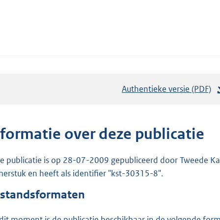
Authentieke versie (PDF)
b
e
s
t
nformatie over deze publicatie
a
n
e publicatie is op 28-07-2009 gepubliceerd door Tweede Kam
d
erstuk en heeft als identifier "kst-30315-8".
s
standsformaten
g
r
dit moment is de publicatie beschikbaar in de volgende for