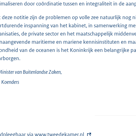
imaliseren door coördinatie tussen en integraliteit in de aa
 deze notitie zijn de problemen op volle zee natuurlijk nog
rtdurende inspanning van het kabinet, in samenwerking met
anisaties, de private sector en het maatschappelijk middenv
naangevende maritieme en mariene kennisinstituten en maats
ondheid van de oceanen is het Koninkrijk een belangrijke 
rborgen.
inister van Buitenlandse Zaken,
.
Koenders
dpleegbaar via
E
www.tweedekamer.nl