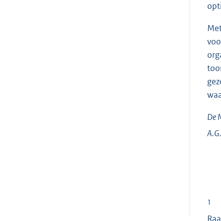
opt
Met
voo
org
too
gez
waa
De M
A.G
1
Raa