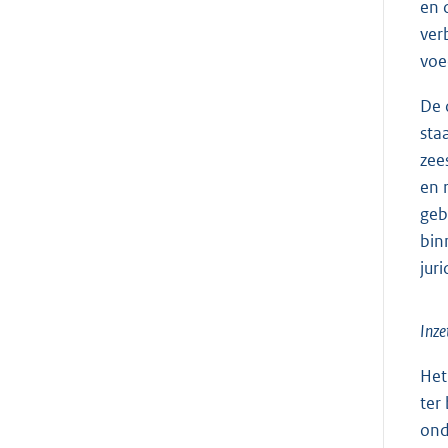
en 
ver
voe
De 
sta
zee
en 
geb
bin
jur
Inze
Het
ter
ond