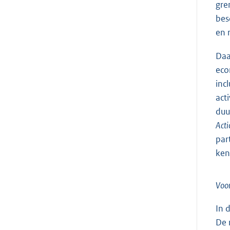
gre
bes
en 
Daa
eco
inc
act
duu
Acti
par
ken
Voor
In 
De 