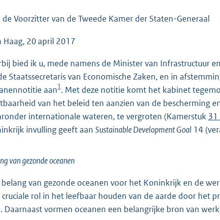
o
o
 de Voorzitter van de Tweede Kamer der Staten-Generaal
t
 Haag, 20 april 2017
t
e
rbij bied ik u, mede namens de Minister van Infrastructuur en 
:
de Staatssecretaris van Economische Zaken, en in afstemming
4
1
anennotitie aan
. Met deze notitie komt het kabinet tege
3
htbaarheid van het beleid ten aanzien van de bescherming e
K
ronder internationale wateren, te vergroten (Kamerstuk
31 
b
inkrijk invulling geeft aan
Sustainable Development Goal
14 (ver
ng van gezonde oceanen
 belang van gezonde oceanen voor het Koninkrijk en de wer
 cruciale rol in het leefbaar houden van de aarde door het
. Daarnaast vormen oceanen een belangrijke bron van werkge
2