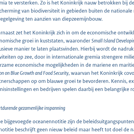
mia te versterken. Zo is het Koninkrijk nauw betrokken bij
cherming van biodiversiteit in gebieden buiten de nationale
regelgeving ten aanzien van diepzeemijnbouw.
rnaast zet het Koninkrijk zich in om de economische ontwik
nomische groei in kuststaten, waaronder
Small Island Developi
lusieve manier te laten plaatsvinden. Hierbij wordt de nad
iviteiten op zee, door in internationale gremia strengere mil
rzame economische mogelijkheden in de mariene en maritiem
on on Blue Growth and Food Security
, waarvan het Koninkrijk covoo
tnerschappen op om blauwe groei te bevorderen. Kennis, exp
nisinstellingen en bedrijven spelen daarbij een belangrijke ro
tdurende gezamenlijke inspanning
de bijgevoegde oceanennotitie zijn de beleidsuitgangspunten,
notitie beschrijft geen nieuw beleid maar heeft tot doel de n