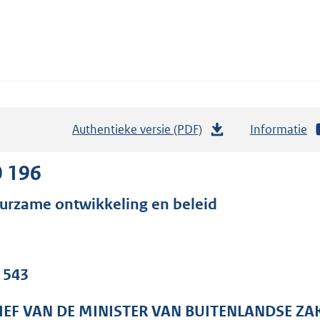
Authentieke versie (PDF)
b
Informatie
e
s
0 196
t
urzame ontwikkeling en beleid
a
n
d
s
. 543
g
r
IEF VAN DE MINISTER VAN BUITENLANDSE ZA