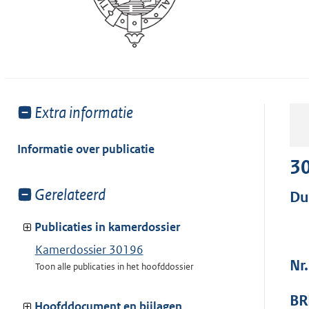
Toon
Extra informatie
meer
van:
Informatie over publicatie
3
Toon
Gerelateerd
Du
meer
van:
Publicaties in kamerdossier
Kamerdossier 30196
Nr
Toon alle publicaties in het hoofddossier
BR
Hoofddocument en bijlagen