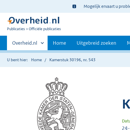
Ter
Mogelijk ervaart u prob
informatie:
U
Publicaties
Officiële publicaties
bent
Primaire
nu
Andere
Overheid.nl
Home
Uitgebreid zoeken
M
hier:
sites
navigatie
binnen
U bent hier:
Home
Kamerstuk 30196, nr. 543
K
Dat
24-