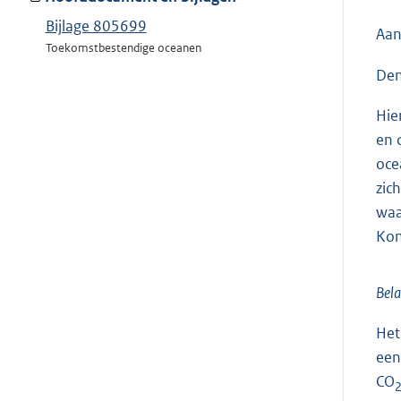
Bijlage 805699
Aan
Toekomstbestendige oceanen
Den
Hie
en 
oce
zic
waa
Kon
Bela
Het
een
CO