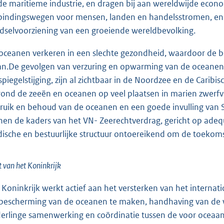
de maritieme industrie, en dragen bij aan wereldwijde econo
bindingswegen voor mensen, landen en handelsstromen, en 
dselvoorziening van een groeiende wereldbevolking.
oceanen verkeren in een slechte gezondheid, waardoor de b
an.De gevolgen van verzuring en opwarming van de oceanen,
spiegelstijging, zijn al zichtbaar in de Noordzee en de Caribi
rond de zeeën en oceanen op veel plaatsen in marien zwerfv
ruik en behoud van de oceanen en een goede invulling van S
nen de kaders van het VN- Zeerechtverdrag, gericht op adeq
idische en bestuurlijke structuur ontoereikend om de toeko
t van het Koninkrijk
 Koninkrijk werkt actief aan het versterken van het intern
 bescherming van de oceanen te maken, handhaving van de we
erlinge samenwerking en coördinatie tussen de voor oceaanb