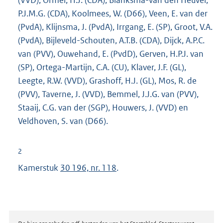
P.J.M.G. (CDA), Koolmees, W. (D66), Veen, E. van der
(PvdA), Klijnsma, J. (PvdA), Irrgang, E. (SP), Groot, V.A.
(PvdA), Bijleveld-Schouten, A.T.B. (CDA), Dijck, A.P.C.
van (PVV), Ouwehand, E. (PvdD), Gerven, H.P.J. van
(SP), Ortega-Martijn, C.A. (CU), Klaver, J.F. (GL),
Leegte, R.W. (VVD), Grashoff, H.J. (GL), Mos, R. de
(PVV), Taverne, J. (VVD), Bemmel, J.J.G. van (PVV),
Staaij, C.G. van der (SGP), Houwers, J. (VVD) en
Veldhoven, S. van (D66).
2
Kamerstuk
30 196, nr. 118
.