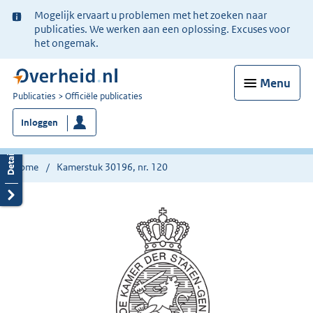
Ter
Mogelijk ervaart u problemen met het zoeken naar
informatie:
publicaties. We werken aan een oplossing. Excuses voor
het ongemak.
Menu
U
Publicaties
Officiële publicaties
bent
Inloggen
nu
hier:
Home
Kamerstuk 30196, nr. 120