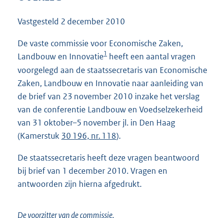
5
9
Vastgesteld
2 december 2010
K
b
De vaste commissie voor Economische Zaken,
1
Landbouw en Innovatie
heeft een aantal vragen
voorgelegd aan de staatssecretaris van Economische
Zaken, Landbouw en Innovatie naar aanleiding van
de brief van 23 november 2010 inzake het verslag
van de conferentie Landbouw en Voedselzekerheid
van 31 oktober–5 november jl. in Den Haag
(Kamerstuk
30 196, nr. 118
).
De staatssecretaris heeft deze vragen beantwoord
bij brief van 1 decem
ber 2010. Vragen en
antwoorden zijn hierna afgedrukt.
De voorzitter van de commissie,