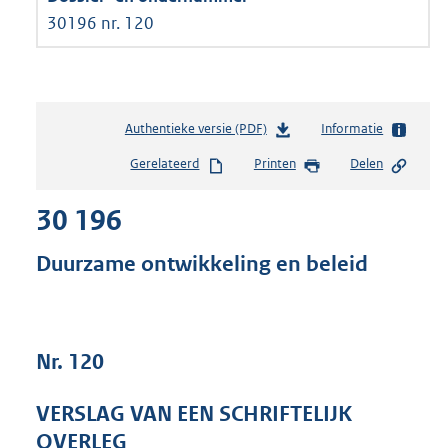
30196 nr. 120
Authentieke versie (PDF)
b
Informatie
e
Gerelateerd
Printen
Delen
s
t
30 196
a
n
d
Duurzame ontwikkeling en beleid
s
g
r
o
Nr. 120
o
t
t
VERSLAG VAN EEN SCHRIFTELIJK
e
OVERLEG
: