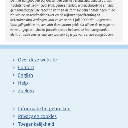
Disclaimer
De hier aangeboden pdf-bestanden van het Staatsblad, Staatscourant,
Tractatenblad, provinciaal blad, gemeenteblad, waterschapsblad en blad
gemeenschappelijke regeling vormen de formele bekendmakingen in de
zin van de Bekendmakingswet en de Rijkswet goedkeuring en
bekendmaking verdragen voor zover ze na 1 juli 2009 zijn uitgegeven.
Voor pdf-publicaties van vóór deze datum geldt dat alleen de in papieren
vorm uitgegeven bladen formele status hebben; de hier aangeboden
elektronische versies daarvan worden bij wijze van service aangeboden.
Over deze website
Contact
English
Help
Zoeken
Informatie hergebruiken
Privacy en cookies
Toegankelijkheid