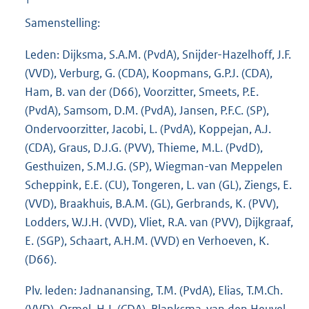
1
Samenstelling:
Leden: Dijksma, S.A.M. (PvdA), Snijder-Hazelhoff, J.F.
(VVD), Verburg, G. (CDA), Koopmans, G.P.J. (CDA),
Ham, B. van der (D66), Voorzitter, Smeets, P.E.
(PvdA), Samsom, D.M. (PvdA), Jansen, P.F.C. (SP),
Ondervoorzitter, Jacobi, L. (PvdA), Koppejan, A.J.
(CDA), Graus, D.J.G. (PVV), Thieme, M.L. (PvdD),
Gesthuizen, S.M.J.G. (SP), Wiegman-van Meppelen
Scheppink, E.E. (CU), Tongeren, L. van (GL), Ziengs, E.
(VVD), Braakhuis, B.A.M. (GL), Gerbrands, K. (PVV),
Lodders, W.J.H. (VVD), Vliet, R.A. van (PVV), Dijkgraaf,
E. (SGP), Schaart, A.H.M. (VVD) en Verhoeven, K.
(D66).
Plv. leden: Jadnanansing, T.M. (PvdA), Elias, T.M.Ch.
(VVD), Ormel, H.J. (CDA), Blanksma-van den Heuvel,