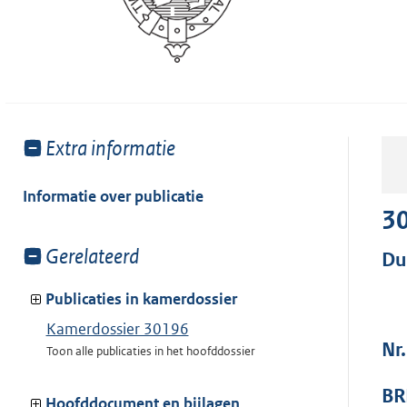
Toon
Extra informatie
meer
van:
Informatie over publicatie
3
Toon
Gerelateerd
Du
meer
van:
Publicaties in kamerdossier
Kamerdossier 30196
Nr
Toon alle publicaties in het hoofddossier
BR
Hoofddocument en bijlagen