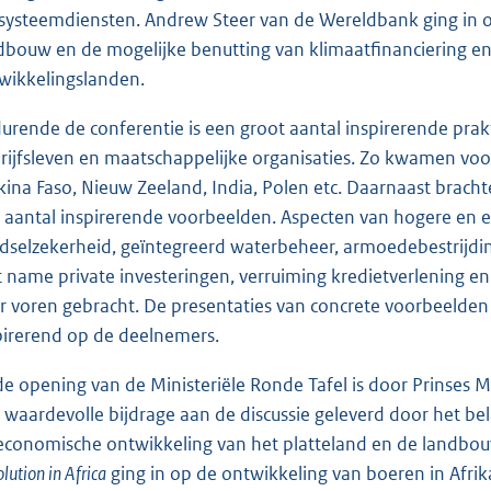
systeemdiensten. Andrew Steer van de Wereldbank ging in o
dbouw en de mogelijke benutting van klimaatfinanciering en
wikkelingslanden.
urende de conferentie is een groot aantal inspirerende pra
rijfsleven en maatschappelijke organisaties. Zo kwamen voor
kina Faso, Nieuw Zeeland, India, Polen etc. Daarnaast brach
 aantal inspirerende voorbeelden. Aspecten van hogere en 
dselzekerheid, geïntegreerd waterbeheer, armoedebestrijding,
 name private investeringen, verruiming kredietverlening en 
r voren gebracht. De presentaties van concrete voorbeelden
pirerend op de deelnemers.
 de opening van de Ministeriële Ronde Tafel is door Prinses
 waardevolle bijdrage aan de discussie geleverd door het be
economische ontwikkeling van het platteland en de landbouw
lution in Africa
ging in op de ontwikkeling van boeren in Afri