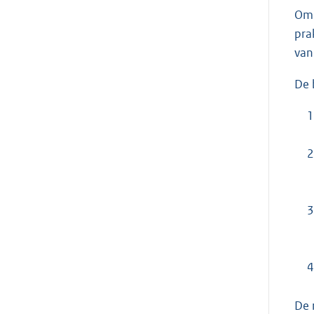
Om 
pra
va
De 
1
2
3
4
De 