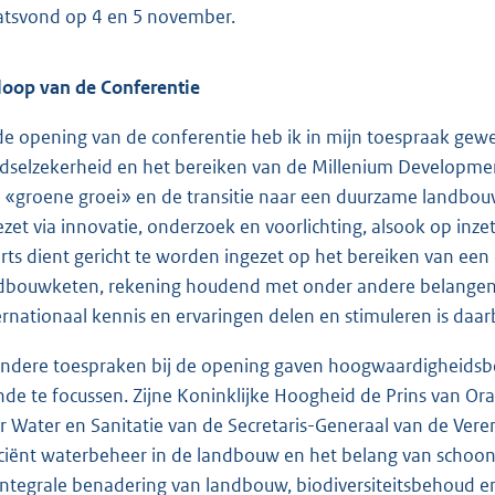
atsvond op 4 en 5 november.
loop van de Conferentie
 de opening van de conferentie heb ik in mijn toespraak gew
dselzekerheid en het bereiken van de Millenium Development 
 «groene groei» en de transitie naar een duurzame landbouw
ezet via innovatie, onderzoek en voorlichting, alsook op inzet
rts dient gericht te worden ingezet op het bereiken van ee
dbouwketen, rekening houdend met onder andere belangen al
ernationaal kennis en ervaringen delen en stimuleren is daarbi
andere toespraken bij de opening gaven hoogwaardigheidsbe
nde te focussen. Zijne Koninklijke Hoogheid de Prins van Oran
r Water en Sanitatie van de Secretaris-Generaal van de Ver
iciënt waterbeheer in de landbouw en het belang van schoon
integrale benadering van landbouw, biodiversiteitsbehoud 