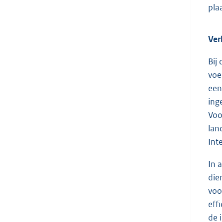
pla
Ver
Bij
voe
een
ing
Voo
lan
Int
In 
die
voo
eff
de 