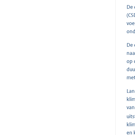
De 
(CS
voe
ond
De 
naa
op 
duu
met
Lan
kli
van
uit
kli
en 