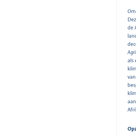
Omd
Dez
de 
lan
dec
Agr
als
kli
van
bes
kli
aan
Afr
Opz