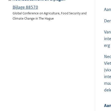
Bijlage 88570
Aan
Global Conference on Agriculture, Food Security and
Climate Change in The Hague
Den
Van
int
erg
Ned
Vie
(vi
inte
maa
del
Aan