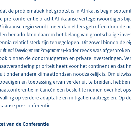
at de problematiek het grootst is in Afrika, is begin septe
e pre-conferentie bracht Afrikaanse vertegenwoordigers bije
Afrikaanse regio wordt meer dan elders getroffen door de n
den benadrukten daarom het belang van grootschalige inves
ennia relatief sterk zijn teruggelopen. Dit zowel binnen de 
icultural Development Programme
)-kader reeds was afgesproken
 ook binnen de donorbudgetten en private investeringen. Ve
maatverandering prioriteit heeft voor het continent en dat 
uit onder andere klimaatfondsen noodzakelijk is. Om uitwis
poedigen en toepassing ervan verder uit te breiden, heb
maatconferentie in Cancún een besluit te nemen over het o
vulling op verdere adaptatie en mitigatiemaatregelen. Op de
ikaanse pre-conferentie.
et van de Conferentie