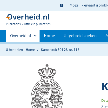
Ter
Mogelijk ervaart u prob
informatie:
U
Publicaties
Officiële publicaties
bent
Primaire
nu
Andere
Overheid.nl
Home
Uitgebreid zoeken
M
hier:
sites
navigatie
binnen
U bent hier:
Home
Kamerstuk 30196, nr. 118
K
Dat
25