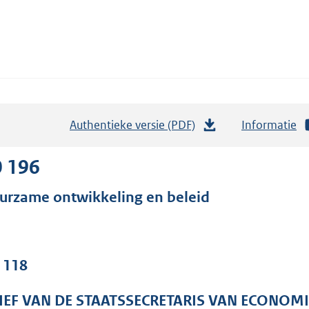
Authentieke versie (PDF)
b
Informatie
e
s
0 196
t
urzame ontwikkeling en beleid
a
n
d
s
. 118
g
r
IEF VAN DE STAATSSECRETARIS VAN ECONOM