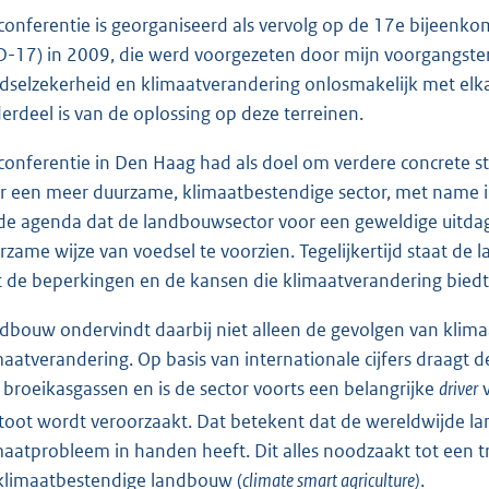
conferentie is georganiseerd als vervolg op de 17e bijeen
D-17) in 2009, die werd voorgezeten door mijn voorgangste
dselzekerheid en klimaatverandering onlosmakelijk met elk
erdeel is van de oplossing op deze terreinen.
conferentie in Den Haag had als doel om verdere concrete sta
r een meer duurzame, klimaatbestendige sector, met name in
de agenda dat de landbouwsector voor een geweldige uitda
rzame wijze van voedsel te voorzien. Tegelijkertijd staat 
 de beperkingen en de kansen die klimaatverandering biedt
dbouw ondervindt daarbij niet alleen de gevolgen van klima
maatverandering. Op basis van internationale cijfers draagt 
 broeikasgassen en is de sector voorts een belangrijke
driver
v
stoot wordt veroorzaakt. Dat betekent dat de wereldwijde l
maatprobleem in handen heeft. Dit alles noodzaakt tot een tr
klimaatbestendige landbouw (
climate smart agriculture)
.