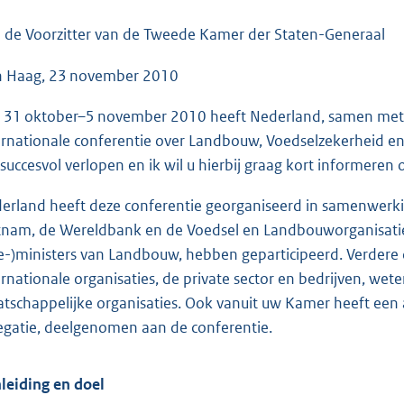
o
o
 de Voorzitter van de Tweede Kamer der Staten-Generaal
t
 Haag, 23 november 2010
t
e
 31 oktober–5 november 2010 heeft Nederland, samen met di
:
ernationale conferentie over Landbouw, Voedselzekerheid en
5
 succesvol verlopen en ik wil u hierbij graag kort informeren 
2
K
erland heeft deze conferentie georganiseerd in samenwerk
b
tnam, de Wereldbank en de Voedsel en Landbouworganisatie
ce-)ministers van Landbouw, hebben geparticipeerd. Verder
r
nationale organisaties, de private sector en bedrijven, wete
tschappelijke organisaties. Ook vanuit uw Kamer heeft een 
egatie, deelgenomen aan de conferentie.
leiding en doel