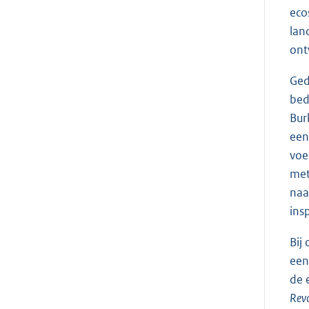
eco
lan
ont
Ged
bed
Bur
een
voe
met
naa
ins
Bij
een
de 
Revo