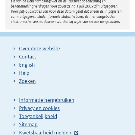
zin van de Bekendmakingswet en de Rijkswet goedkeuring en
bekendmaking verdragen voor zover ze na 1 juli 2009 zijn uitgegeven.
Voor pdf-publicaties van vóór deze datum geldt dat alleen de in papieren
vorm uitgegeven bladen formele status hebben; de hier aangeboden
elektronische versies daarvan worden bij wijze van service aangeboden.
Over deze website
Contact
English
Help
Zoeken
Informatie hergebruiken
Privacy en cookies
Toegankelijkheid
Sitemap
E
Kwetsbaarheid melden