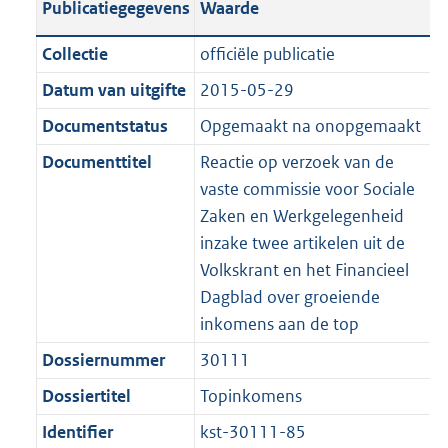
Publicatiegegevens
Waarde
a
t
t
a
c
i
:
e
t
t
n
a
i
t
a
c
3
:
e
t
Collectie
officiële publicatie
d
n
e
i
t
a
7
7
:
e
Datum van uitgifte
2015-05-29
s
d
i
e
i
t
K
K
4
:
g
s
Documentstatus
Opgemaakt na onopgemaakt
n
i
e
i
b
b
K
4
r
g
f
n
i
e
b
K
Documenttitel
Reactie op verzoek van de
o
r
o
f
n
i
b
vaste commissie voor Sociale
o
o
r
o
f
n
Zaken en Werkgelegenheid
t
o
m
r
o
f
inzake twee artikelen uit de
t
t
a
m
r
o
Volkskrant en het Financieel
e
t
a
a
m
r
Dagblad over groeiende
:
e
t
a
a
m
inkomens aan de top
2
:
t
a
a
Dossiernummer
30111
K
2
t
a
b
K
Dossiertitel
Topinkomens
t
b
Identifier
kst-30111-85