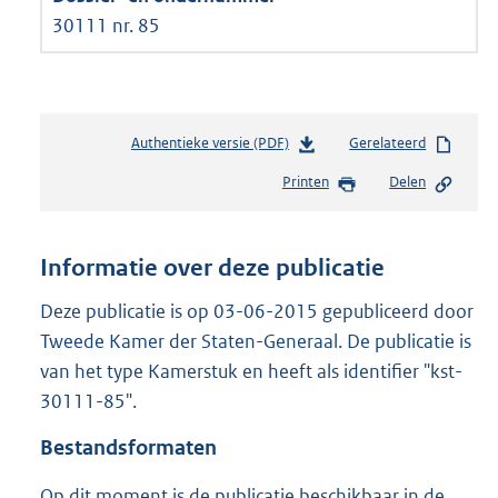
30111 nr. 85
Authentieke versie (PDF)
b
Gerelateerd
e
Printen
Delen
s
t
a
n
Informatie over deze publicatie
d
s
Deze publicatie is op 03-06-2015 gepubliceerd door
g
Tweede Kamer der Staten-Generaal. De publicatie is
r
van het type Kamerstuk en heeft als identifier "kst-
o
30111-85".
o
t
Bestandsformaten
t
e
Op dit moment is de publicatie beschikbaar in de
: