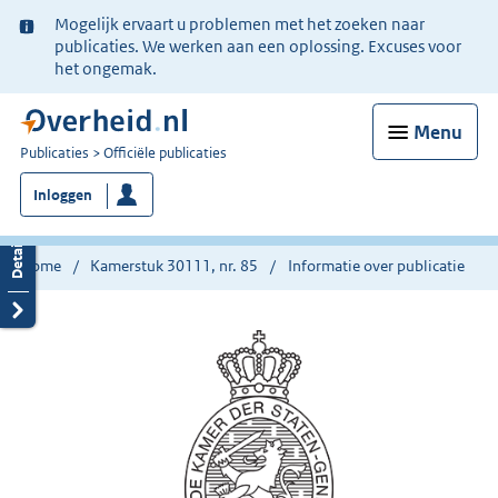
Ter
Mogelijk ervaart u problemen met het zoeken naar
informatie:
publicaties. We werken aan een oplossing. Excuses voor
het ongemak.
Menu
U
Publicaties
Officiële publicaties
bent
Inloggen
nu
hier:
Home
Kamerstuk 30111, nr. 85
Informatie over publicatie