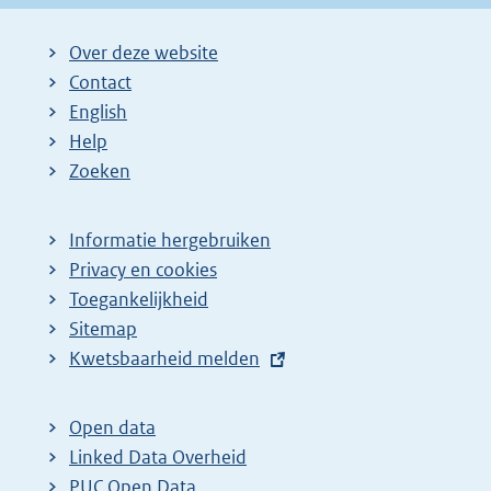
Over deze website
Contact
English
Help
Zoeken
Informatie hergebruiken
Privacy en cookies
Toegankelijkheid
Sitemap
E
Kwetsbaarheid melden
x
t
Open data
e
Linked Data Overheid
r
PUC Open Data