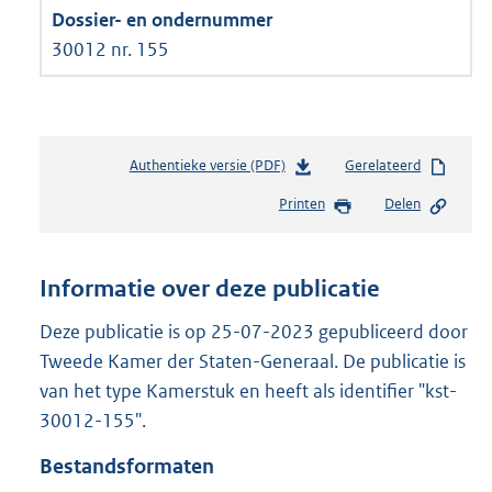
30012 nr. 155
Authentieke versie (PDF)
b
Gerelateerd
e
Printen
Delen
s
t
a
n
Informatie over deze publicatie
d
s
Deze publicatie is op 25-07-2023 gepubliceerd door
g
Tweede Kamer der Staten-Generaal. De publicatie is
r
van het type Kamerstuk en heeft als identifier "kst-
o
30012-155".
o
t
Bestandsformaten
t
e