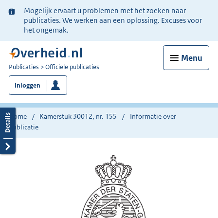
Ter
Mogelijk ervaart u problemen met het zoeken naar
informatie:
publicaties. We werken aan een oplossing. Excuses voor
het ongemak.
Menu
U
Publicaties
Officiële publicaties
bent
Inloggen
nu
hier:
Home
Kamerstuk 30012, nr. 155
Informatie over
publicatie