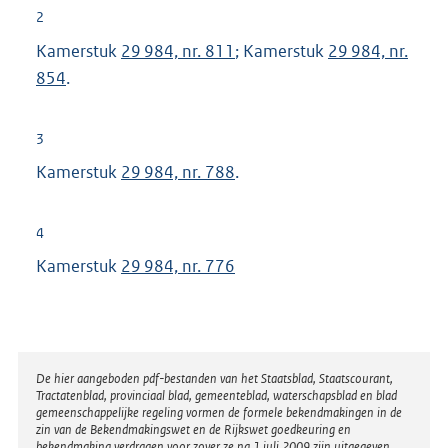
2
Kamerstuk
29 984, nr. 811
; Kamerstuk
29 984, nr.
854
.
3
Kamerstuk
29 984, nr. 788
.
4
Kamerstuk
29 984, nr. 776
Disclaimer
De hier aangeboden pdf-bestanden van het Staatsblad, Staatscourant,
Tractatenblad, provinciaal blad, gemeenteblad, waterschapsblad en blad
gemeenschappelijke regeling vormen de formele bekendmakingen in de
zin van de Bekendmakingswet en de Rijkswet goedkeuring en
bekendmaking verdragen voor zover ze na 1 juli 2009 zijn uitgegeven.