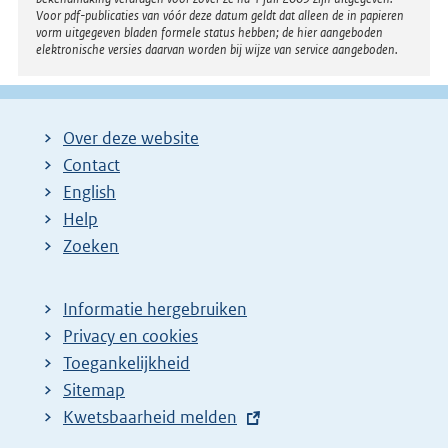
Voor pdf-publicaties van vóór deze datum geldt dat alleen de in papieren
vorm uitgegeven bladen formele status hebben; de hier aangeboden
elektronische versies daarvan worden bij wijze van service aangeboden.
Over deze website
Contact
English
Help
Zoeken
Informatie hergebruiken
Privacy en cookies
Toegankelijkheid
Sitemap
E
Kwetsbaarheid melden
x