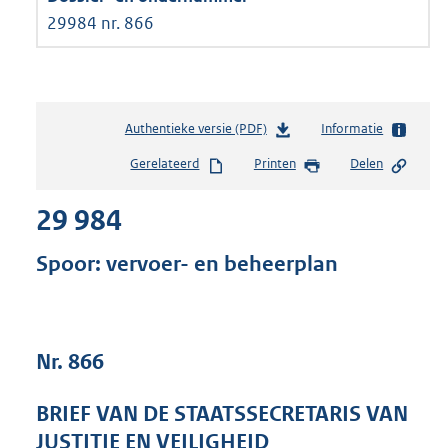
29984 nr. 866
Authentieke versie (PDF)
b
Informatie
e
Gerelateerd
Printen
Delen
s
t
29 984
a
n
d
Spoor: vervoer- en beheerplan
s
g
r
o
Nr. 866
o
t
t
BRIEF VAN DE STAATSSECRETARIS VAN
e
JUSTITIE EN VEILIGHEID
: