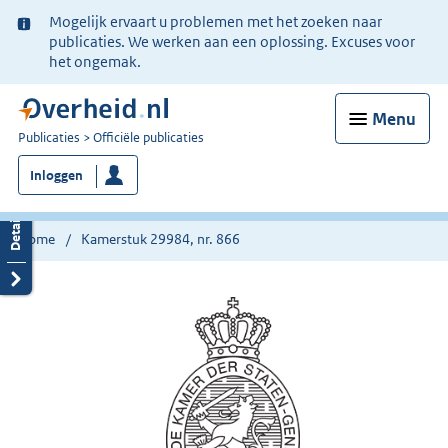
Ter
Mogelijk ervaart u problemen met het zoeken naar
informatie:
publicaties. We werken aan een oplossing. Excuses voor
het ongemak.
Menu
U
Publicaties
Officiële publicaties
bent
Inloggen
nu
hier:
Home
Kamerstuk 29984, nr. 866