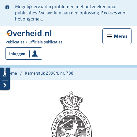
Ter
Mogelijk ervaart u problemen met het zoeken naar
informatie:
publicaties. We werken aan een oplossing. Excuses voor
het ongemak.
Menu
U
Publicaties
Officiële publicaties
bent
Inloggen
nu
hier:
Home
Kamerstuk 29984, nr. 788