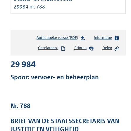
29984 nr. 788
Authentieke versie (PDF)
b
Informatie
e
Gerelateerd
Printen
Delen
s
t
29 984
a
n
d
Spoor: vervoer- en beheerplan
s
g
r
o
Nr. 788
o
t
t
BRIEF VAN DE STAATSSECRETARIS VAN
e
JUSTITIE EN VEILIGHEID
: