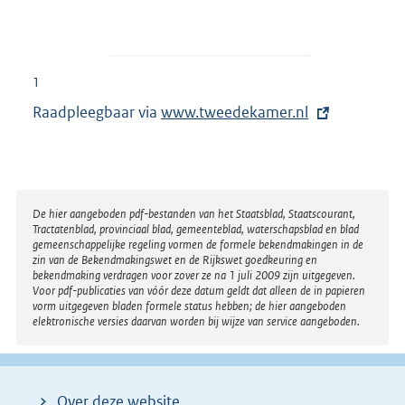
1
Raadpleegbaar via
E
www.tweedekamer.nl
x
t
e
r
Disclaimer
De hier aangeboden pdf-bestanden van het Staatsblad, Staatscourant,
Tractatenblad, provinciaal blad, gemeenteblad, waterschapsblad en blad
n
gemeenschappelijke regeling vormen de formele bekendmakingen in de
e
zin van de Bekendmakingswet en de Rijkswet goedkeuring en
bekendmaking verdragen voor zover ze na 1 juli 2009 zijn uitgegeven.
l
Voor pdf-publicaties van vóór deze datum geldt dat alleen de in papieren
i
vorm uitgegeven bladen formele status hebben; de hier aangeboden
elektronische versies daarvan worden bij wijze van service aangeboden.
n
k
:
Over deze website