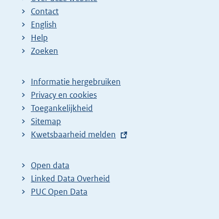
Contact
English
Help
Zoeken
Informatie hergebruiken
Privacy en cookies
Toegankelijkheid
Sitemap
E
Kwetsbaarheid melden
x
t
Open data
e
Linked Data Overheid
r
PUC Open Data
n
e